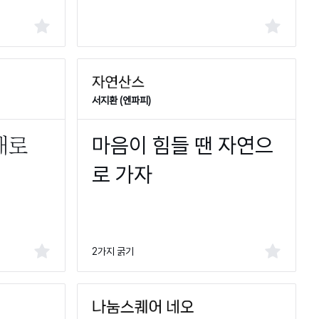
서지환 (엔파피)
2가지 굵기