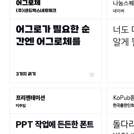
(주)샌드박스네트워크
네이버
3가지 굵기
이주임
한국출판인