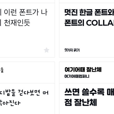
9가지 굵기
여기어때컴퍼니