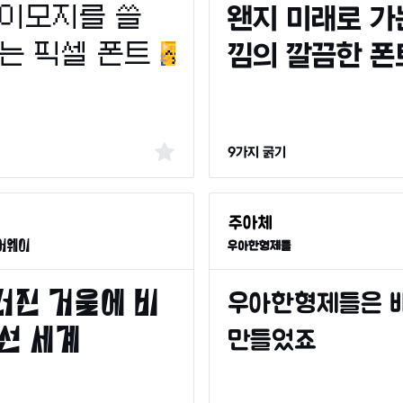
9가지 굵기
어웨이
우아한형제들