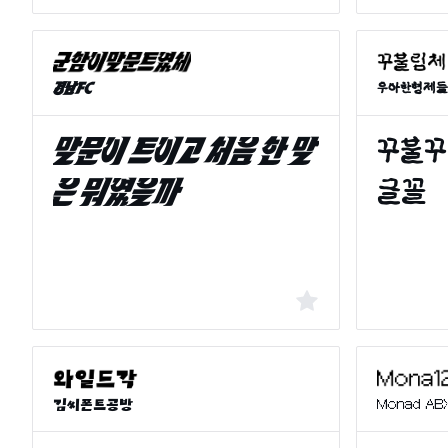
경남FC
우아한형제들
Monad AB
김씨폰트공방