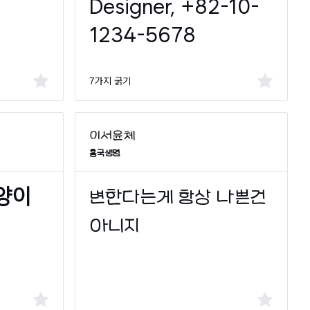
7가지 굵기
흥국생명