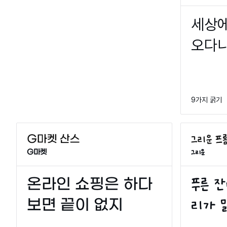
9가지 굵기
G마켓
그리운