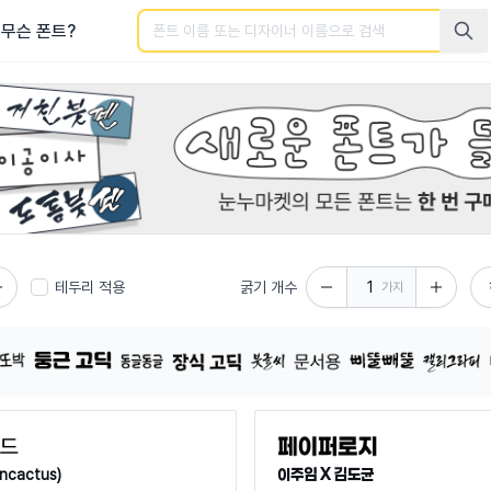
검색
무슨 폰트?
글 폰트를 검색해보세요.
테두리 적용
굵기 개수
가지
이주임 X 김도균
ncactus)