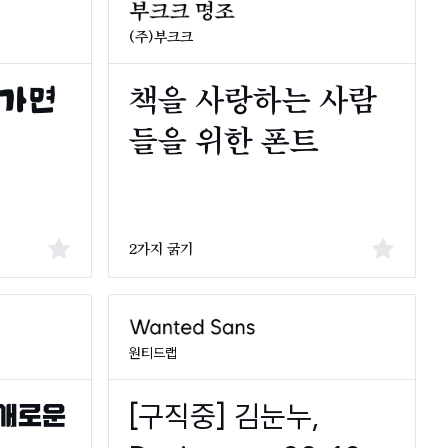
(주)부크크
2가지 굵기
원티드랩