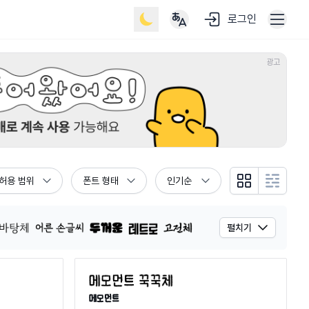
로그인
광고
허용 범위
폰트 형태
인기순
그리드 뷰
리스트 뷰
펼치기
메모먼트