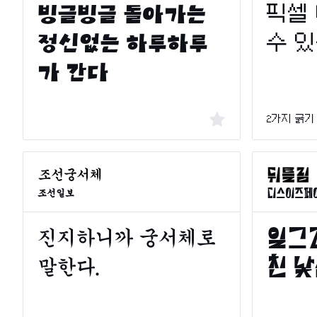
2가지 굵기
조선일보
디스이즈페