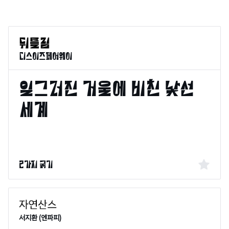
디스이즈페어웨이
2가지 굵기
서지환 (엔파피)