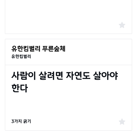
유한킴벌리
3가지 굵기