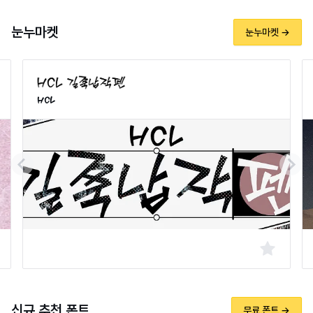
눈누마켓
눈누마켓 →
HCL
신규 추천 폰트
무료 폰트 →