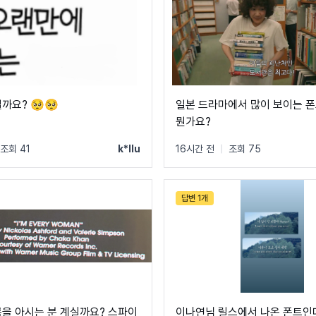
까요? 🥺🥺
일본 드라마에서 많이 보이는 
뭔가요?
조회 41
k*llu
16시간 전
|
조회 75
답변 1개
름을 아시는 분 계실까요? 스파이
이나연님 릴스에서 나온 폰트인