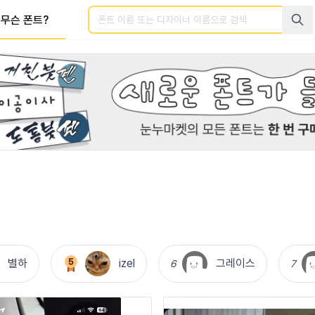
검색
무슨 폰트?
별하
izel
그레이스
6
7