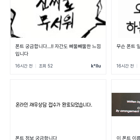
폰트 궁금합니다…!! 자간도 삐뚤빼뚤한 느낌
무슨 폰트 일
입니다
16시간 전
|
조회 52
k*llu
16시간 전
|
폰트 정보 궁금함니다
이 폰트 이