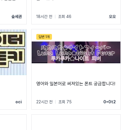
숲세권
18시간 전
|
조회 46
오오
답변 1개
영어와 일본어로 써져있는 폰트 궁금합니다!
oci
22시간 전
|
조회 75
0*0t2