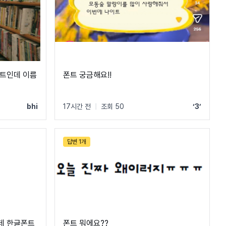
폰트인데 이름
폰트 궁금해요!!
bhi
17시간 전
|
조회 50
‘3’
답변 1개
데 한글폰트
폰트 뭐에요??