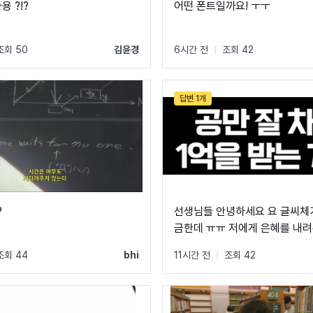
용 ?!?
어떤 폰트일까요! ㅜㅜ
조회 50
김윤경
6시간 전
|
조회 42
답변 1개
?
선생님들 안녕하세요 요 글씨체
금한데 ㅠㅠ 저에게 은혜를 내려
신가요 ㅠㅠ
조회 44
bhi
11시간 전
|
조회 42