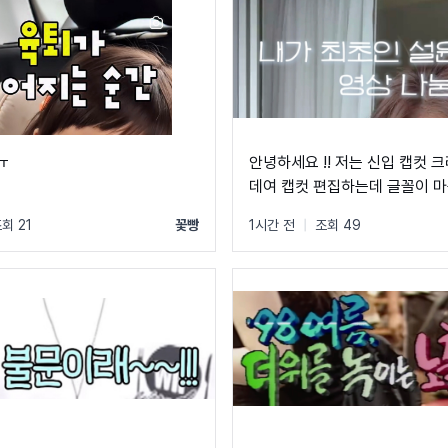
ㅠ
안녕하세요 !! 저는 신입 캡컷 
데여 캡컷 편집하는데 글꼴이 마음에 들어서
이걸 하고 싶은데 Ai는 자구 이상한 글꼴만
회 21
꽃빵
1시간 전
|
조회 49
알려줘서 물어봐요 ㅠㅜ 제발 빨리 알려주세
요 .. 저 이 글꼴 가지고싶어요 ㅠ