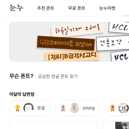
추천 폰트
무료 폰트
눈누마켓
무슨 폰트?
궁금한 한글 폰트 찾기
이달의 답변왕
윤슬
young