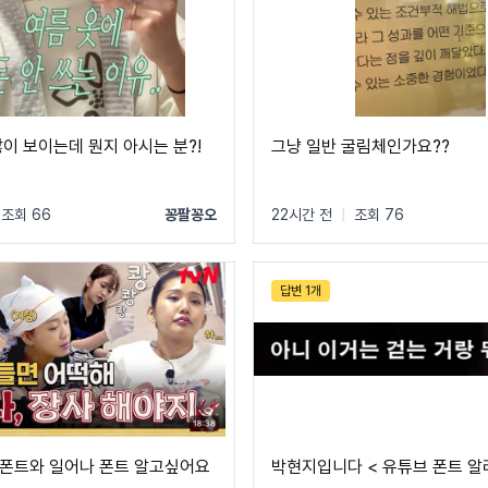
많이 보이는데 뭔지 아시는 분?!
그냥 일반 굴림체인가요??
조회 66
꽁팔꽁오
22시간 전
|
조회 76
답변 1개
폰트와 일어나 폰트 알고싶어요
박현지입니다 < 유튜브 폰트 알