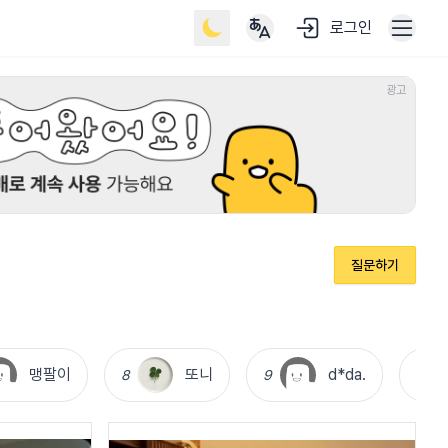
로그인
광고
질문하기
맹팔이
또니
d*da.
8
9
10