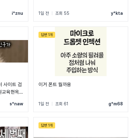
i*znu
1일 전
|
조회 55
y*kta
답변 1개
러 사이트 검
이거 폰트 뭘까용
강원교육현옥
5b3?
네요 ㅠㅠ
s*naw
1일 전
|
조회 61
g*m68
gn=2608-
답변 1개
5