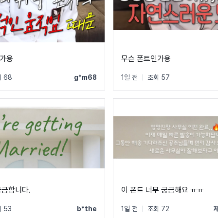
트인가용
무슨 폰트인가용
 68
g*m68
1일 전
|
조회 57
궁금합니다.
이 폰트 너무 궁금해요 ㅠㅠ
 53
b*the
1일 전
|
조회 72