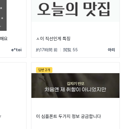
금해요
ㅅ이 직선인게 특징
e*toi
約17時間 前
|
閲覧 55
아리
답변 2개
ㅠ
이 심플폰트 두가지 정보 궁금합니다