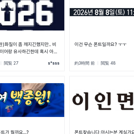
완)화질이 좀 깨지긴했지만.. 비
이건 무슨 폰트일까요? ㅜㅜ
이어랑 유사하긴한데 혹시 아시
까요?
|
閲覧 27
s*sss
約3時間 前
|
閲覧 48
트가 뭘까요...?
폰트찾습니다,아시는분 계실가요