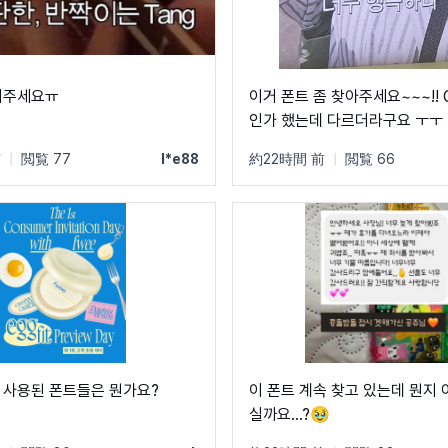
려주세요ㅠ
이거 폰트 좀 찾아주세요~~~!!
인가 했는데 다르더라구요 ㅜㅜ
前
|
閲覧 77
l*e88
約22時間 前
|
閲覧 66
 사용된 폰트들은 뭔가요?
이 폰트 계속 찾고 있는데 뭔지 
실까요...?🥹