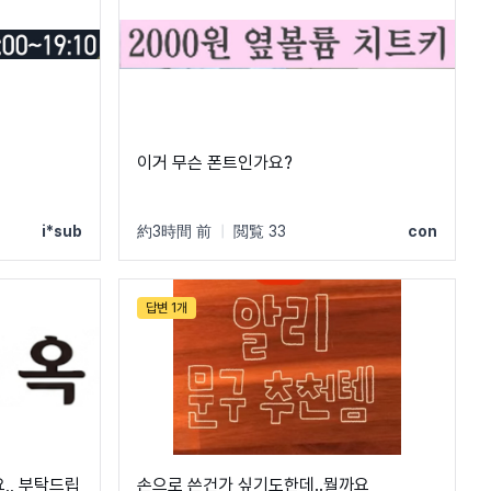
이거 무슨 폰트인가요?
i*sub
約3時間 前
|
閲覧 33
con
답변 1개
,, 부탁드립
손으로 쓴건가 싶기도한데..뭘까요