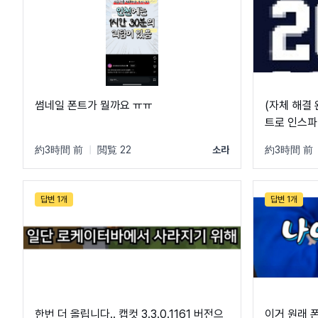
썸네일 폰트가 뭘까요 ㅠㅠ
(자체 해결 
트로 인스파
는 분 계실
約3時間 前
|
閲覧 22
소라
約3時間 前
답변 1개
답변 1개
한번 더 올립니다.. 캡컷 3.3.0.1161 버전으
이거 원래 폰