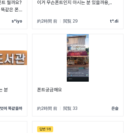
폰트 뭘까요?
이거 무슨폰트인지 아시는 분 있을까용,..
 똑같은 폰
s*iyo
約2時間 前
|
閲覧 29
t*.di
는 분
폰트궁금해요
엇이 똑같을까
約2時間 前
|
閲覧 33
은슬
답변 1개