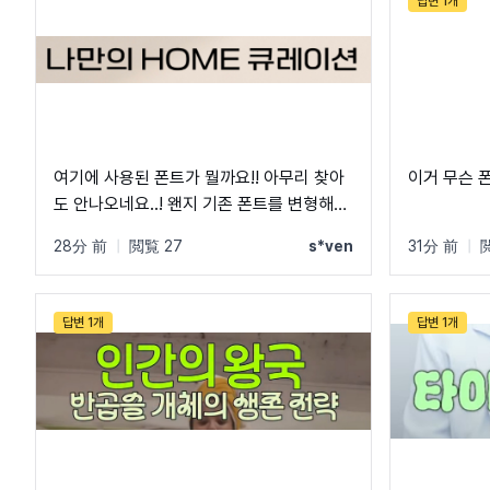
답변 1개
여기에 사용된 폰트가 뭘까요!! 아무리 찾아
이거 무슨 
도 안나오네요..! 왠지 기존 폰트를 변형해서
사용한 것 같기도 한데!! 고수분들 부탁드립
28分 前
|
閲覧 27
s*ven
31分 前
|
니다!
답변 1개
답변 1개