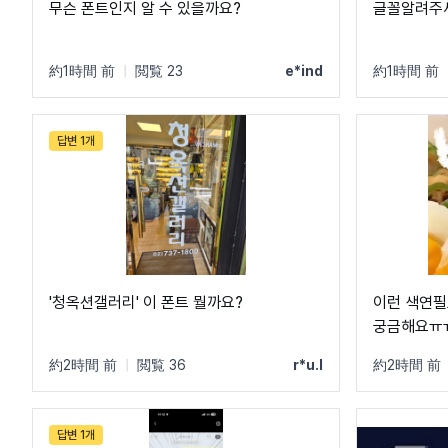
무슨 폰트인지 알 수 있을까요?
글꼴알려주
約1時間 前
|
閲覧 23
e*ind
約1時間 前
답변 1개
'청옥션갤러리' 이 폰트 뭘까요?
이런 색연필
궁금해요ㅠ
約2時間 前
|
閲覧 36
r*u.l
約2時間 前
답변 1개