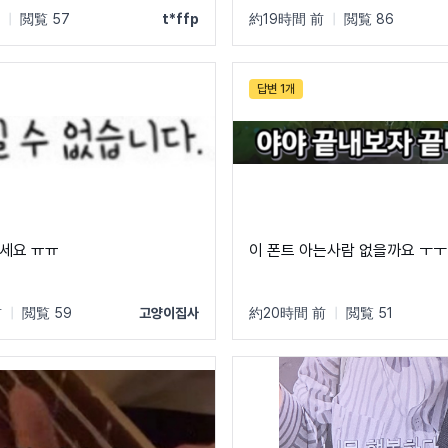
|
閲覧 57
t*ffp
約19時間 前
|
閲覧 86
답변 1개
세요 ㅠㅠ
이 폰트 아는사람 없을까요 ㅜㅜ
前
|
閲覧 59
고양이집사
約20時間 前
|
閲覧 51