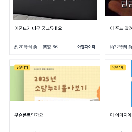
이폰트가 너무 궁그뮤ㅐ요
이 폰트 알
約20時間 前
|
閲覧 66
아갈파이터
約22時間 
답변 1개
답변 1개
무슨폰트인가요
이 이미지에