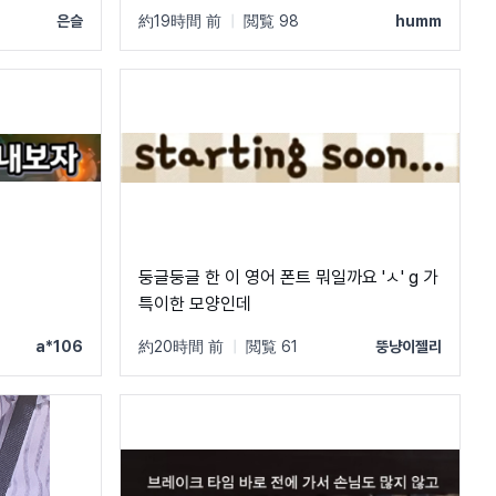
은슬
約19時間 前
|
閲覧 98
humm
둥글둥글 한 이 영어 폰트 뭐일까요 'ㅅ' g 가
특이한 모양인데
a*106
約20時間 前
|
閲覧 61
뚱냥이젤리