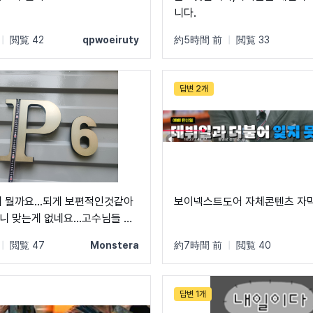
니다.
|
閲覧 42
qpwoeiruty
約5時間 前
|
閲覧 33
답변 2개
체 뭘까요...되게 보편적인것같아
보이넥스트도어 자체콘텐츠 자
니 맞는게 없네요...고수님들 도
ㅠㅠ
|
閲覧 47
Monstera
約7時間 前
|
閲覧 40
답변 1개