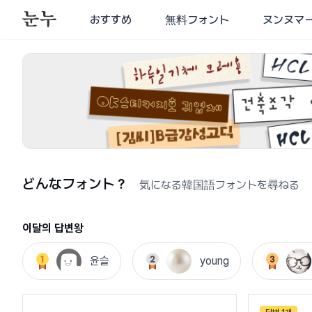
おすすめ
無料フォント
ヌンヌマ
どんなフォント？
気になる韓国語フォントを尋ねる
이달의 답변왕
윤슬
young