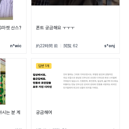
 G마켓 산스?
폰트 궁금해요 ㅜㅜㅜ
n*wic
約22時間 前
|
閲覧 62
s*onj
답변 1개
아시는 분 계
궁금해여