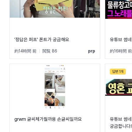
'정답은 퍼프' 폰트가 궁금해요
유튜브 썸네
約14時間 前
|
閲覧 86
prp
約16時間 前
답변 1개
grwm 글씨체가뭘까용 손글씨일까요
유튜브 썸네
궁금합니다!