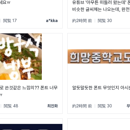
세요ㅠ
유튜브 '아무튼 떠들러 왔는데' 
비슷한 글씨체는 나오는데, 완전
트는 못 찾겠네요 ㅠㅠ
|
閲覧 17
a*kka
約2時間 前
|
閲覧 30
로 쓴것같은 느낌의?? 폰트 너무
알듯말듯한 폰트 무엇인지 아시
ㅠ
|
閲覧 48
최진화
約2時間 前
|
閲覧 30
무