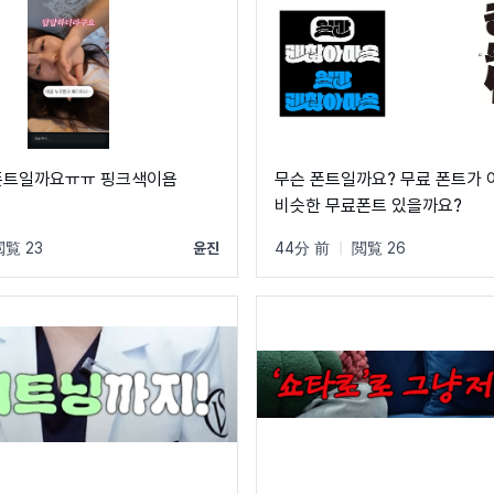
폰트일까요ㅠㅠ 핑크색이욤
무슨 폰트일까요? 무료 폰트가 
비슷한 무료폰트 있을까요?
閲覧 23
윤진
44分 前
|
閲覧 26