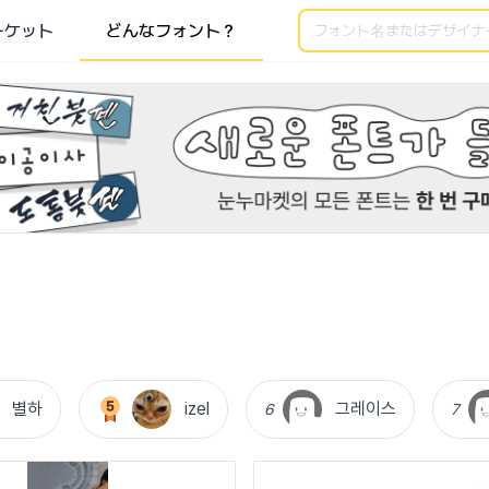
検索
ーケット
どんなフォント？
별하
izel
그레이스
6
7