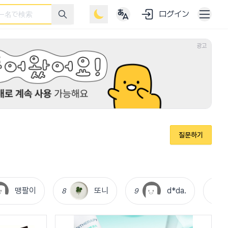
ログイン
광고
질문하기
맹팔이
또니
d*da.
8
9
10