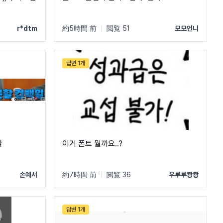
r*dtm
約5時間 前
|
閲覧 51
모모언니
답변 1개
막
이거 폰트 뭘까요..?
손예서
約7時間 前
|
閲覧 36
우루루쾅쾅
답변 1개