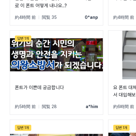
로 이 폰트 어떻게 내나요..?
約4時間 前
|
閲覧 35
0*anp
約4時間 前
답변 1개
폰트가 이쁜데 궁금합니다
요 폰트 대
서 대입해보
와주세요...
約5時間 前
|
閲覧 28
a*him
約6時間 前
답변 1개
답변 1개