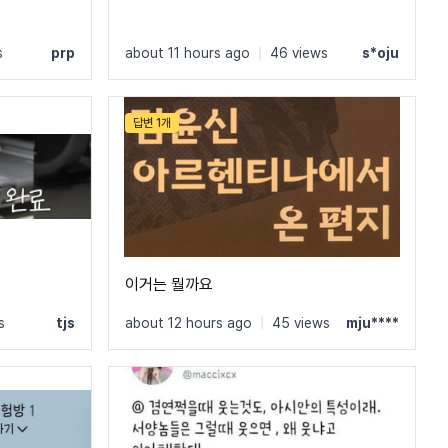
s
prp
about 11 hours ago
|
46 views
s*oju
답변 1개
이거는 뭘까요
s
tjs
about 12 hours ago
|
45 views
mju****