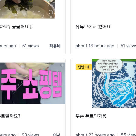
요? 궁금해요 !!
유튜브에서 봤어요
ours ago
|
51 views
하유네
about 18 hours ago
|
51 view
답변 1개
폰트일까요?
무슨 폰트인가용
ours ago
|
93 views
이서
about 23 hours ago
|
55 vie