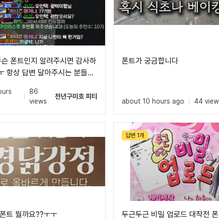
무슨 폰트인지 알려주시면 감사하
폰트가 궁금합니다
 항상 답변 달아주시는 분들께
랑합니다 ♡♡
ours
86
|
천년구미호 피티
views
about 10 hours ago
|
44 view
답변 1개
폰트 뭘까요??ㅜㅜ
두근두근 비밀 업로드 대작전 