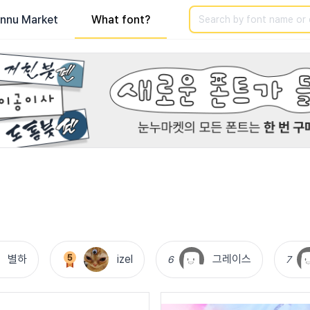
Search
nnu Market
What font?
별하
izel
그레이스
6
7