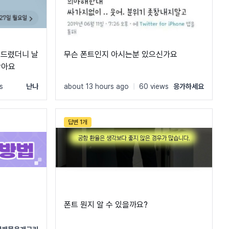
건드렸더니 날
무슨 폰트인지 아시는분 있으신가요
 같아요
s
난나
about 13 hours ago
|
60 views
응가하세요
답변 1개
폰트 뭔지 알 수 있을까요?