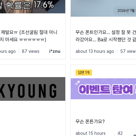
 제발요ㅠ (조선굴림 절대 아니
무슨 폰트인가요… 설정 잘 못 
지 마세요 ㅠㅠㅠㅠㅠㅠ)
라갔어요… Ba로 시작했던 것
ours ago
|
87 views
i*znu
about 13 hours ago
|
57 view
답변 1개
무슨 폰튼가요?
about 15 hours
42