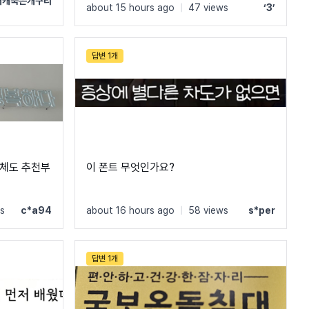
캐캐묵은개구리
about 15 hours ago
|
47 views
‘3’
답변 1개
서체도 추천부
이 폰트 무엇인가요?
s
c*a94
about 16 hours ago
|
58 views
s*per
답변 1개