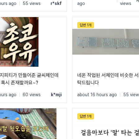
|
ours ago
|
55 views
r*skf
ago
views
답변 1개
 지피티가 만들어준 글씨체인데
네온 작업된 서체인데 비슷한 
 혹시 존재할까요~?
탁드립니다
ours ago
|
60 views
k*mji
about 16 hours ago
|
55 view
답변 1개