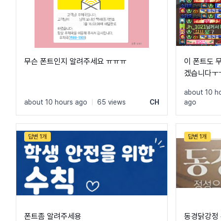
무슨 폰트인지 알려주세요 ㅠㅠㅠ
이 폰트도 
겠습니다ㅜㅜ
감사하며 사
about 10 h
about 10 hours ago
|
65 views
CH
ago
답변 1개
답변 1개
폰트좀 알려주세용
동경닭강정 