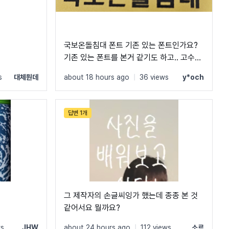
국보온돌침대 폰트 기존 있는 폰트인가요?
기존 있는 폰트를 본거 같기도 하고.. 고수님
들 알려주세요
s
대체뭔데
about 18 hours ago
|
36 views
y*och
답변 1개
그 제작자의 손글씨잉가 했는데 종종 본 것
같어서요 뭘까요?
ws
JHW
about 24 hours ago
|
112 views
소르