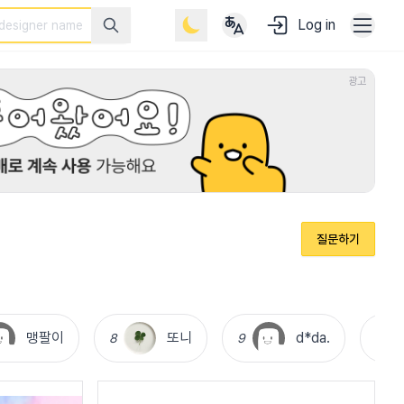
Log in
광고
질문하기
맹팔이
또니
d*da.
8
9
10