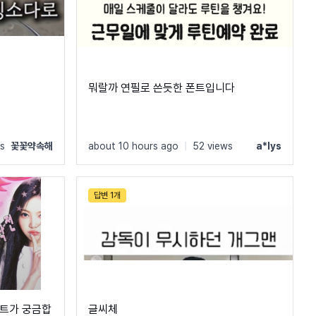
뭐랄까 연필로 쓴듯한 폰트입니다
s
꽃꽃약속해
about 10 hours ago
|
52 views
a*lys
답변 1개
폰트가 궁금합
글씨체