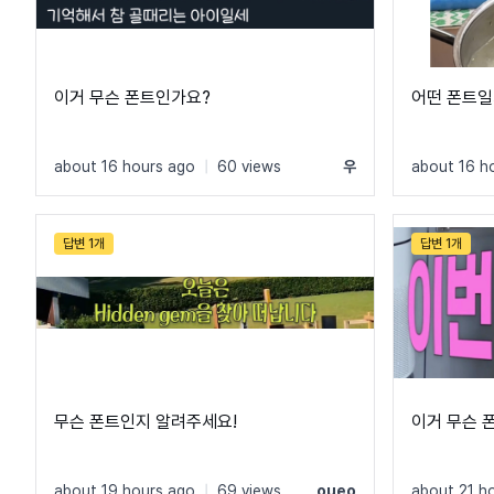
이거 무슨 폰트인가요?
어떤 폰트일까
about 16 hours ago
|
60 views
우
about 16 h
답변 1개
답변 1개
무슨 폰트인지 알려주세요!
이거 무슨 
about 19 hours ago
|
69 views
oueo
about 21 h