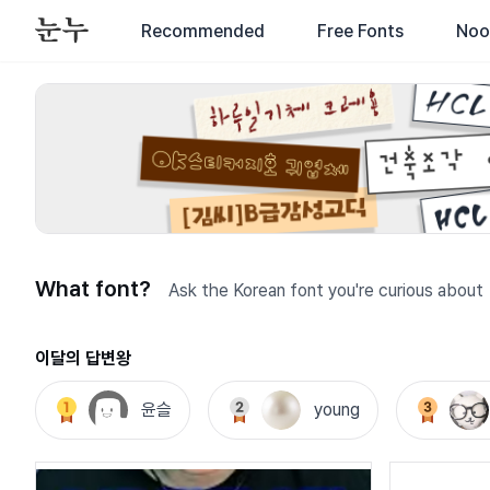
Recommended
Free Fonts
Noo
What font?
Ask the Korean font you're curious about
이달의 답변왕
윤슬
young