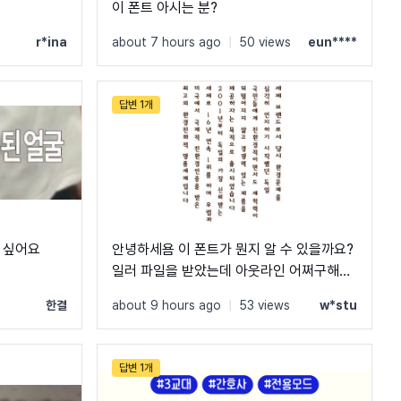
이 폰트 아시는 분?
s
r*ina
about 7 hours ago
|
50 views
eun****
답변 1개
 싶어요
안녕하세욤 이 폰트가 뭔지 알 수 있을까요?
일러 파일을 받았는데 아웃라인 어쩌구해서
폰트가 확인이 안되네요 ㅠ 동일하게 써야하
한결
about 9 hours ago
|
53 views
w*stu
는데,,,, 흑흑 + 어머나!!! 답글 다는 기능을
못찾아서 글 수정해요!! 이걸 어떻게 찾으신
거죠?! 정말 감사합니당 ><!!!!! 계신 방향으
답변 1개
로 절 올리구 잘게요 ㅎㅎ!!!!!!