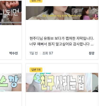
답변 1개
현주디님 유튜브 보다가 캡쳐한 자막입니다.
너무 예뻐서 뭔지 알고싶어요 감사합니다 +)
윤슬님 너무 감사합니다!!!
박수진
1일 전
|
조회 97
장강
답변 1개