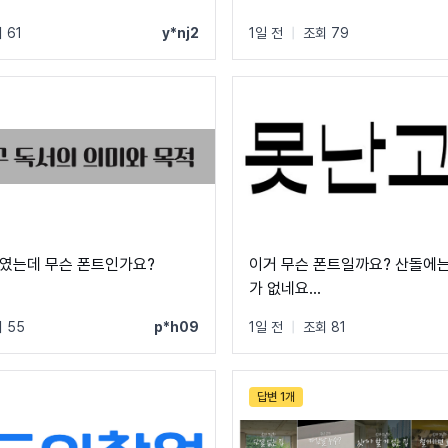
 61
y*nj2
1일 전
|
조회 79
였는데 무슨 폰트인가요?
이거 무슨 폰트일까요? 산돌에는
가 없네요...
 55
p*h09
1일 전
|
조회 81
답변 1개