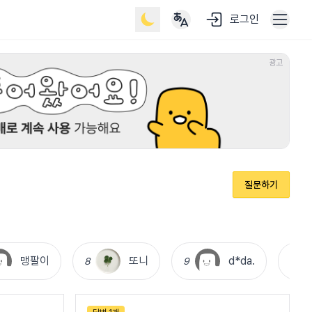
로그인
광고
질문하기
맹팔이
또니
d*da.
8
9
10