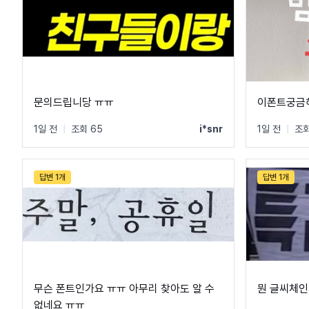
문의드립니당 ㅠㅠ
이폰트궁금
1일 전
|
조회 65
i*snr
1일 전
|
조회
답변 1개
답변 1개
무슨 폰트인가요 ㅠㅠ 아무리 찾아도 알 수
뭔 글씨체인
없네요 ㅠㅠ