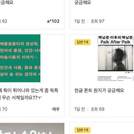
궁금해요
궁금해요
 62
a*102
1일 전
|
조회 97
답변 1개
쪽에 획이 튀어나와 있는게 좀 독특
한글 폰트 뭔지가 궁금해요
데 무슨 서체일까요??ㅜ
 70
야우
1일 전
|
조회 69
답변 1개