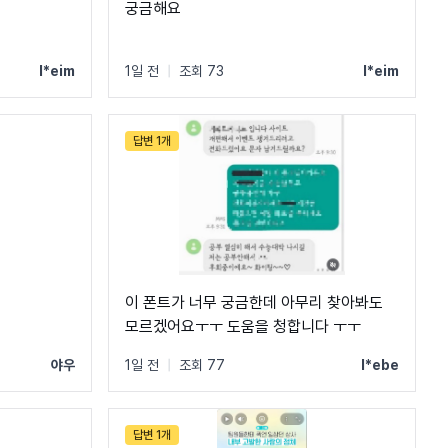
궁금해요
l*eim
1일 전
|
조회 73
l*eim
답변 1개
이 폰트가 너무 궁금한데 아무리 찾아봐도
모르겠어요ㅜㅜ 도움을 청합니다 ㅜㅜ
야우
1일 전
|
조회 77
l*ebe
답변 1개