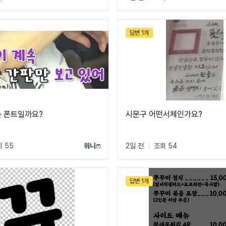
답변 1개
슨 폰트일까요?
시문구 어떤서체인가요?
 55
워니ෆ
2일 전
|
조회 54
답변 1개