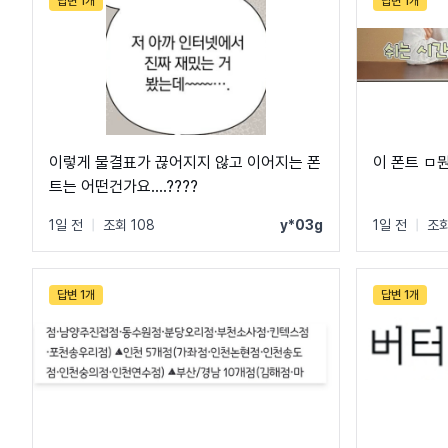
답변 1개
답변 1개
이렇게 물결표가 끊어지지 않고 이어지는 폰
이 폰트 ㅁ
트는 어떤건가요....????
1일 전
|
조회 108
y*03g
1일 전
|
조회
답변 1개
답변 1개