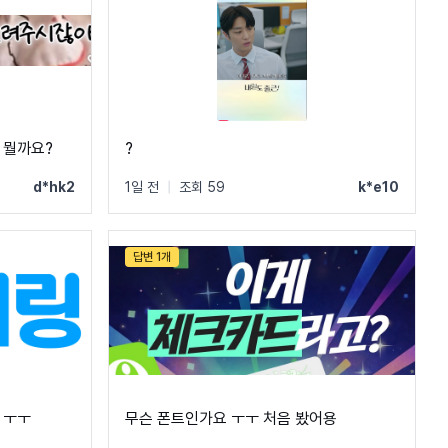
 뭘까요?
?
d*hk2
1일 전
|
조회 59
k*e10
답변 1개
 ㅜㅜ
무슨 폰트인가요 ㅜㅜ 처음 봤어용