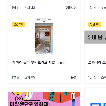
1일 전
|
조회 43
구름보연
1일 전
|
조회
답변 2개
답변 1개
위 아래 둘다 부탁드려요 제발 ㅠㅠㅠ
교과서에 쓰
1일 전
|
조회 99
은슬
1일 전
|
조회