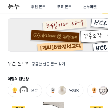
추천 폰트
무료 폰트
눈누마켓
무슨 폰트?
궁금한 한글 폰트 찾기
이달의 답변왕
윤슬
young