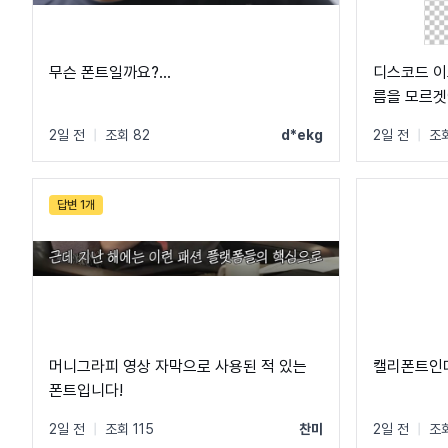
무슨 폰트일까요?...
디스코드 이
름을 모르겟어
2일 전
|
조회 82
d*ekg
2일 전
|
조회
답변 1개
머니그라피 영상 자막으로 사용된 적 있는
캘리폰트인데
폰트입니다!
2일 전
|
조회 115
찬미
2일 전
|
조회