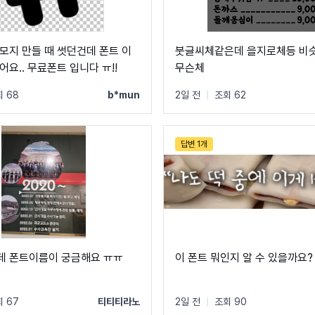
모지 만들 때 썻던건데 폰트 이
붓글씨체같은데 을지로체등 비
요.. 무료폰트 입니다 ㅠ!!
무슨체
 68
b*mun
2일 전
|
조회 62
답변 1개
 폰트이름이 궁금해요 ㅠㅠ
이 폰트 뭐인지 알 수 있을까요?
 67
티티티라노
2일 전
|
조회 90