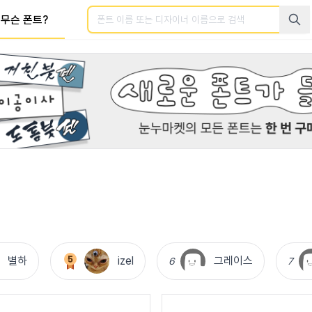
검색
무슨 폰트?
별하
izel
그레이스
6
7