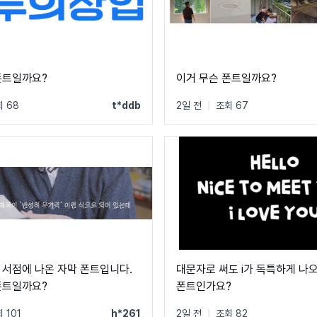
폰트일까요?
이거 무슨 폰트일까요?
 68
t*ddb
2일 전
|
조회 67
 서점에 나온 자막 폰트입니다.
대문자로 써도 i가 독특하게 나
폰트일까요?
폰트인가요?
 101
h*261
2일 전
|
조회 82