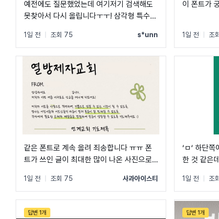
예전에도 질문했었는데 여기저기 검색해도
이 폰트가 
못찾아서 다시 올립니다ㅜㅜ! 삼각형 특수문
자도 조금 특이한데, 이 폰트는 대체 뭘까요?
1일 전
|
조회 75
s*unn
1일 전
|
조회
ㅠㅠ 너무 알고 싶습니당ㅠㅠㅠ
같은 폰트로 계속 올려 죄송합니다 ㅠㅠ 폰
‘ㅁ‘ 하단
트가 쓰인 글이 최대한 많이 나온 사진으로
한 것 같은
다시 질문 드립니다...!
1일 전
|
조회 75
사과아이스티
1일 전
|
조회
답변 1개
답변 1개