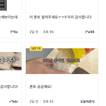
슷해보이는데
이 폰트 알려주세요ㅜㅜ!! 미리 감사합니다
f*llo
2일 전
|
조회 95
l*e88
답변 1개
 감사합니다!
폰트 궁금해요!
r*bbi
2일 전
|
조회 63
오늘의춘식