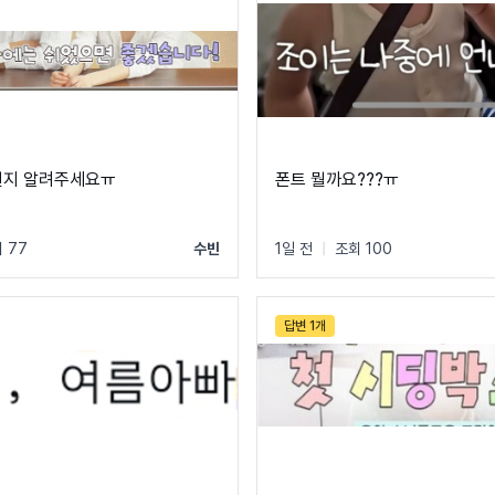
뭔지 알려주세요ㅠ
폰트 뭘까요???ㅠ
 77
수빈
1일 전
|
조회 100
답변 1개