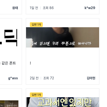
용태
1일 전
|
조회 86
k*w29
답변 1개
 같은 폰트
!
g*ass
2일 전
|
조회 72
김아현
답변 1개