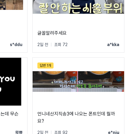
글꼴알려주세요
s*ddu
2일 전
|
조회 72
a*kka
답변 1개
오는데 무슨
언니네산지직송3에 나오는 폰트인데 뭘까
요?
왁쀼
2일 전
|
조회 92
e*nju