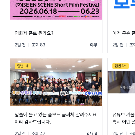
영화제 폰트 뭔가요?
이거 무슨 
2일 전
|
조회 83
야우
2일 전
|
조회
답변 1개
답변 1개
앞줄에 들고 있는 폼보드 글씨체 알려주세요
유튜브 겨울
미리 감사드립니다.
혹시 어떤 
2일 전
|
조회 47
c*rid
2일 전
|
조회