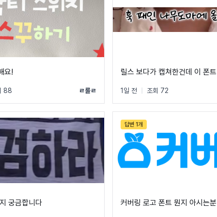
해요!
릴스 보다가 캡쳐한건데 이 폰트
 88
ㄹ룰ㄹ
1일 전
|
조회 72
답변 1개
지 궁금합니다
커버링 로고 폰트 뭔지 아시는분