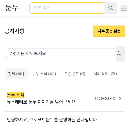
검색
공지사항
자주 묻는 질문
무엇이든 찾아보세요
전체 (85)
눈누 소식 (42)
무슨 폰트 (6)
서체 삭제 (23)
서체
눈누 소식
2026-03-13
뉴스레터로 눈누 이야기를 받아보세요
안녕하세요, 프로젝트눈누를 운영하는 난나입니다.