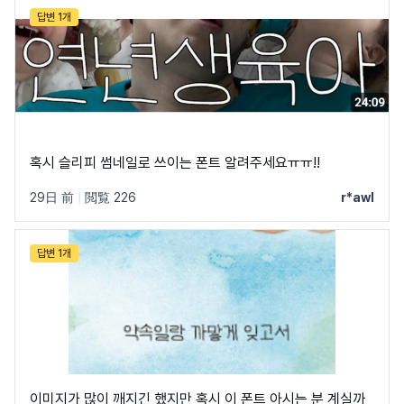
답변 1개
혹시 슬리피 썸네일로 쓰이는 폰트 알려주세요ㅠㅠ!!
29日 前
|
閲覧 226
r*awl
답변 1개
이미지가 많이 깨지긴 했지만 혹시 이 폰트 아시는 분 계실까