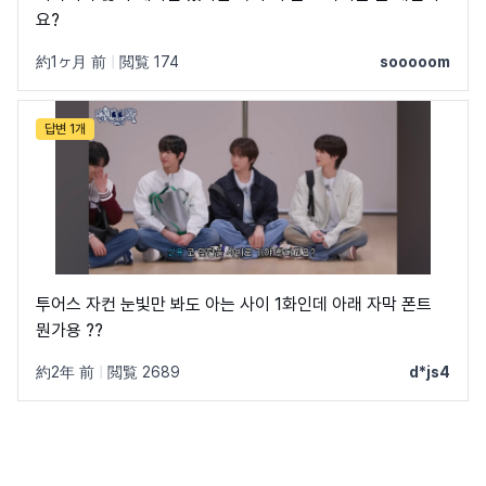
요?
約1ヶ月 前
|
閲覧 174
sooooom
답변 1개
투어스 자컨 눈빛만 봐도 아는 사이 1화인데 아래 자막 폰트
뭔가용 ??
約2年 前
|
閲覧 2689
d*js4