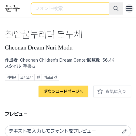
検索
천안꿈누리터 모두체
Cheonan Dream Nuri Modu
作成者
Cheonan Children's Dream Center
閲覧数
56.4K
スタイル
手書き
귀여운
또박또박
펜
가로로 긴
ダウンロードページへ
お気に入り
プレビュー