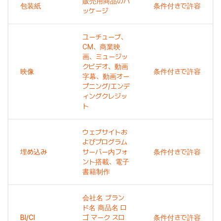
販売用商品のパ
包装紙
条件付きで許容
ッケージ
ユーチューブ、
CM、商業映
画、ミュージッ
クビデオ、動画
映像
条件付きで許容
字幕、動画オー
プニング/エンデ
ィングクレジッ
ト
ウェブサイトお
よびプログラム
埋め込み
サーバー内フォ
条件付きで許容
ント搭載、電子
書籍制作
会社名 ブラン
ド名 商品名 ロ
BI/CI
ゴ マーク スロ
条件付きで許容