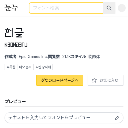
検索
헌글
Heongeul
作成者
Epid Games Inc.
閲覧数
21.1K
スタイル
装飾体
독특한
네모 폰트
각진 장식체
ダウンロードページへ
お気に入り
プレビュー