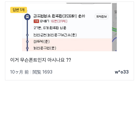
답변 1개
이거 무슨폰트인지 아시나요 ??
10ヶ月 前
|
閲覧 1693
w*o33