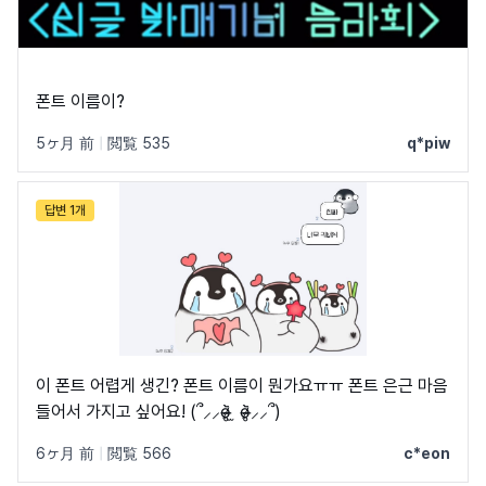
폰트 이름이?
5ヶ月 前
|
閲覧 535
q*piw
답변 1개
이 폰트 어렵게 생긴? 폰트 이름이 뭔가요ㅠㅠ 폰트 은근 마음
들어서 가지고 싶어요! (՞⸝⸝o̴̶̷̥᷅ ̫ o̴̶̷̥᷅⸝⸝՞)
6ヶ月 前
|
閲覧 566
c*eon