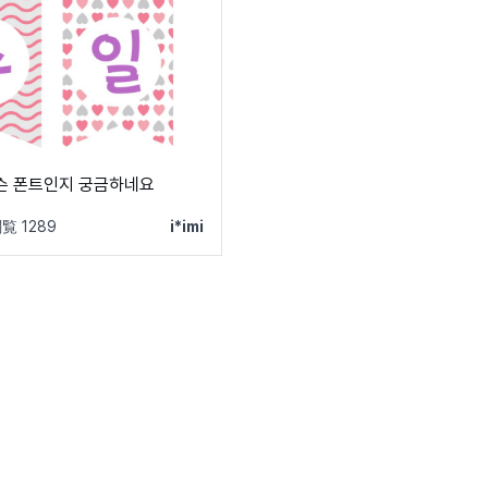
슨 폰트인지 궁금하네요
覧 1289
i*imi