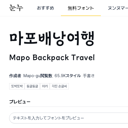
おすすめ
無料フォント
ヌンヌマ
마포배낭여행
Mapo Backpack Travel
作成者
Mapo-gu
閲覧数
65.9K
スタイル
手書き
또박또박
동글동글
마카
각진 손글씨
プレビュー