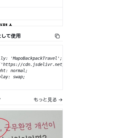
として使用
ly: 'MapoBackpackTravel';

('https://cdn.jsdelivr.net/gh/projectnoonnu/noonfonts_200
ht: normal;

lay: swap;

？
もっと見る →