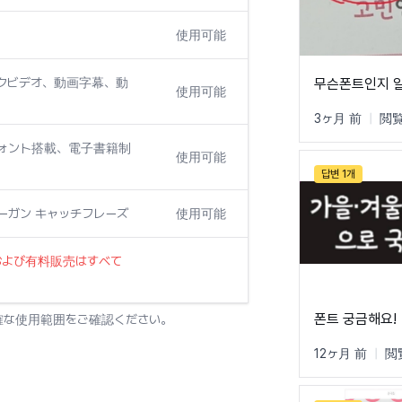
使用可能
クビデオ、動画字幕、動
무슨폰트인지 
使用可能
3ヶ月 前
|
閲覧
フォント搭載、電子書籍制
使用可能
답변 1개
ローガン キャッチフレーズ
使用可能
および有料販売はすべて
폰트 궁금해요!
確な使用範囲をご確認ください。
12ヶ月 前
|
閲覧