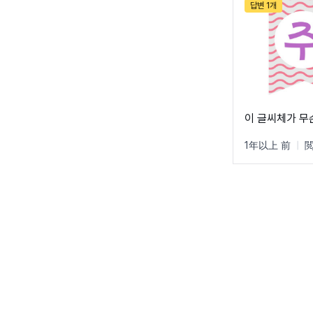
답변 1개
이 글씨체가 무
1年以上 前
|
閲