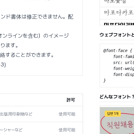
ランド書体は修正できません。配
ウェブフォント
オンラインを含む）のイメージ
あります。
@font-face {

絡することができます。
    font-fami
    src: url
3)
    font-weig
    font-disp
}
どんなフォント
許可
び出版用印刷物など
使用可能
답변 1개
ローシャーなど
使用可能