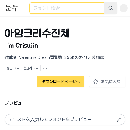
検索
아임크리수진체
I'm Crisujin
作成者
Valentine Dream
閲覧数
355K
スタイル
装飾体
둥근 고딕
손글씨 고딕
마카
ダウンロードページへ
お気に入り
プレビュー