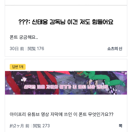
폰트 궁금해요..
30日 前
|
閲覧 176
쇼츠의 신
답변 1개
아이프리 유튜브 영상 자막에 쓰인 이 폰트 무엇인가요??
約2ヶ月 前
|
閲覧 273
뽁