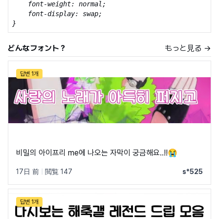
    font-weight: normal;

    font-display: swap;

}
どんなフォント？
もっと見る →
답변 1개
비밀의 아이프리 me에 나오는 자막이 궁금해요..!!😭
17日 前
|
閲覧 147
s*525
답변 1개