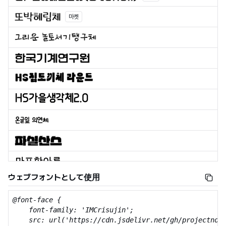
마켓
ウェブフォントとして使用
@font-face {

    font-family: 'IMCrisujin';

    src: url('https://cdn.jsdelivr.net/gh/projectnoon