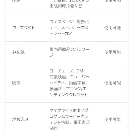
印刷
ー、書籍、雑誌および
使用可能
出版用印刷物など
ウェブページ、広告バ
ウェブサイト
ナー、メール、E-ブロ
使用可能
ーシャーなど
販売用商品のパッケー
包装紙
使用可能
ジ
ユーチューブ、CM、
商業映画、ミュージッ
映像
クビデオ、動画字幕、
使用可能
動画オープニング/エ
ンディングクレジット
ウェブサイトおよびプ
ログラムサーバー内フ
埋め込み
使用可能
ォント搭載、電子書籍
制作