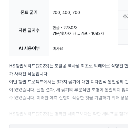
폰트 굵기
200, 400, 700
추
한글 - 2780자
지원 글자수
영문/숫자/기타 글리프 - 1082자
AI 사용여부
미사용
HS펭귄세리프(2023)는 토활공 역사상 최초로 외래어로 작명된 한
가 사라진 작품입니다.
이번 펭귄 프로젝트에서는 3가지 굵기에 대한 디자인적 통일성의 
이 있었습니다. 실험 결과, 세 굵기의 부분적인 조형이 통일되지 
수 있었습니다. 이러한 예측 실험이 적중한 것을 기념하기 위해 상
HS펭귄세리프(2023)는 명확한 세리프보다는 약한 세리프를 첨
다. 이를 통해 진지함과 가벼움을 동시에 표현할 수 있도록 의도했