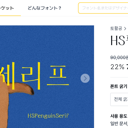
検索
ーケット
どんなフォント？
토활공
H
90,000
22%
폰트 굵기
전체 굵
사용 용도
일반 문서,