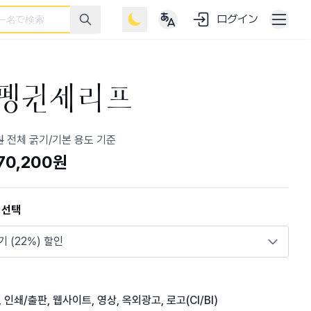
ログイン
S펭귄세리프
원
전체 굵기/기본 용도 기준
70,200원
 선택
기 (22%) 할인
 인쇄/출판, 웹사이트, 영상, 옥외광고, 로고(CI/BI)