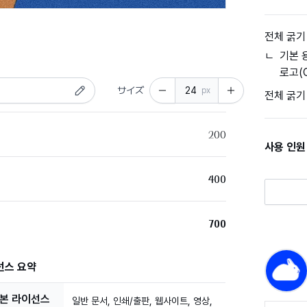
전체 굵기
ㄴ
기본 용
로고(C
サイズ
px
전체 굵기
200
사용 인원
400
700
선스 요약
본 라이선스

일반 문서, 인쇄/출판, 웹사이트, 영상,