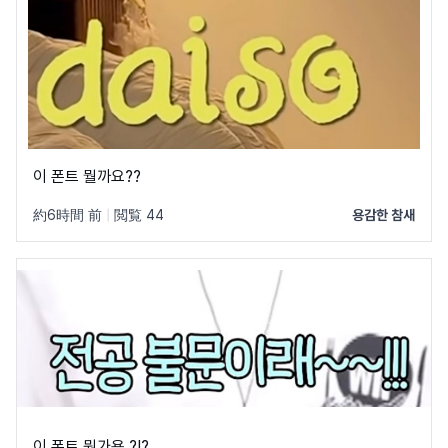
이 폰트 뭘까요??
約6時間 前
|
閲覧 44
용감한 참새
이 폰트 뭔가용 ?!?