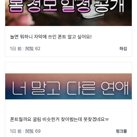
놀면 뭐하니 자막에 쓰인 폰트 알고 싶어요!
1日 前
|
閲覧 62
하김
폰트뭘까요 굴림 비슷한거 찾아봤는데 못찾겠네요ㅠ
1日 前
|
閲覧 69
핑크뮬