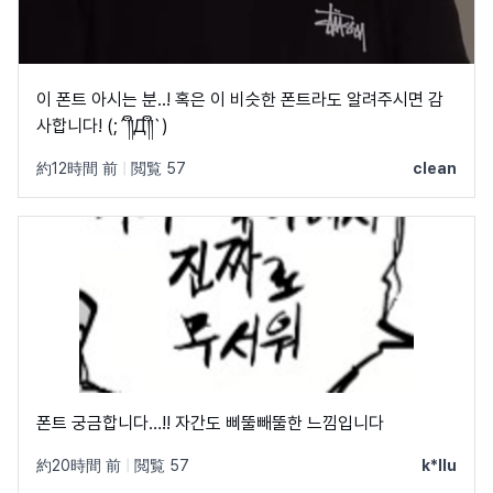
이 폰트 아시는 분..! 혹은 이 비슷한 폰트라도 알려주시면 감
사합니다! (;´༎ຶД༎ຶ`)
約12時間 前
|
閲覧 57
clean
폰트 궁금합니다…!! 자간도 삐뚤빼뚤한 느낌입니다
約20時間 前
|
閲覧 57
k*llu