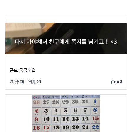
폰트 궁금해요
29分 前
|
閲覧 21
j*ne0