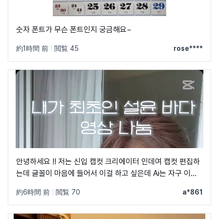
숫자 폰트가 무슨 폰트인지 궁금해요~
約1時間 前
|
閲覧 45
rose****
안녕하세요 !! 저는 신입 캡컷 크리에이터 인데여 캡컷 편집하
는데 글꼴이 마음에 들어서 이걸 하고 싶은데 Ai는 자구 이상
한 글꼴만 알려줘서 물어봐요 ㅠㅜ 제발 빨리 알려주세요 .. 저
約6時間 前
|
閲覧 70
a*861
이 글꼴 가지고싶어요 ㅠ ㅂ ㅠ