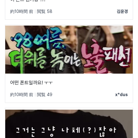
約10時間 前
|
閲覧 58
김윤경
어떤 폰트일까요! ㅜㅜ
約10時間 前
|
閲覧 49
x*dus