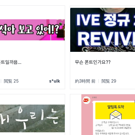
트일까욤...
무슨 폰트인가요??
|
閲覧 25
s*ulk
約3時間 前
|
閲覧 29