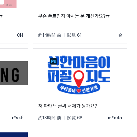
ㅠ
무슨 폰트인지 아시는 분 계신가요?ㅠ
CH
約14時間 前
|
閲覧 61
슬
저 파란색 글씨 서체가 뭔가요?
r*skf
約18時間 前
|
閲覧 68
m*cda