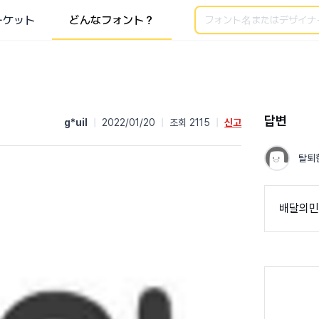
検索
ーケット
どんなフォント？
답변
g*uil
|
2022/01/20
|
조회 2115
|
신고
탈퇴
배달의민