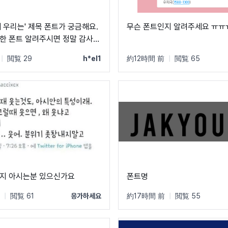
해 우리는' 제목 폰트가 궁금해요.
무슨 폰트인지 알려주세요 ㅠㅠ
한 폰트 알려주시면 정말 감사하
|
閲覧 29
h*el1
約12時間 前
|
閲覧 65
지 아시는분 있으신가요
폰트명
|
閲覧 61
응가하세요
約17時間 前
|
閲覧 55