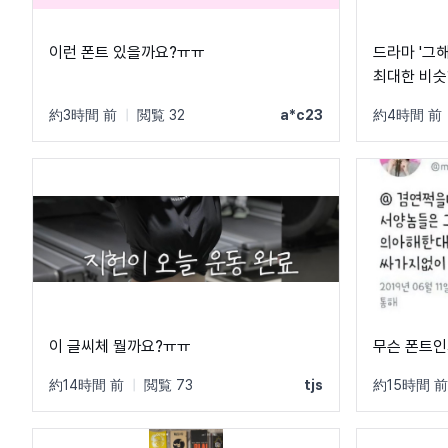
이런 폰트 있을까요?ㅠㅠ
드라마 '그
최대한 비슷
겠습니다.
約3時間 前
|
閲覧 32
a*c23
約4時間 前
이 글씨체 뭘까요?ㅠㅠ
무슨 폰트인
約14時間 前
|
閲覧 73
tjs
約15時間 前