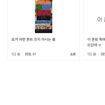
요거 어떤 폰트 인지 아시는 붐
이 폰트 뭐
뜨던데 ㅠ
1日 前
|
閲覧 81
소르
1日 前
|
閲