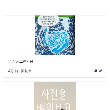
무슨 폰트인가용
4分 前
|
閲覧 8
JHW