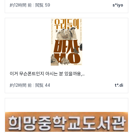
約12時間 前
|
閲覧 59
s*iyo
이거 무슨폰트인지 아시는 분 있을까용,..
約12時間 前
|
閲覧 44
t*.di