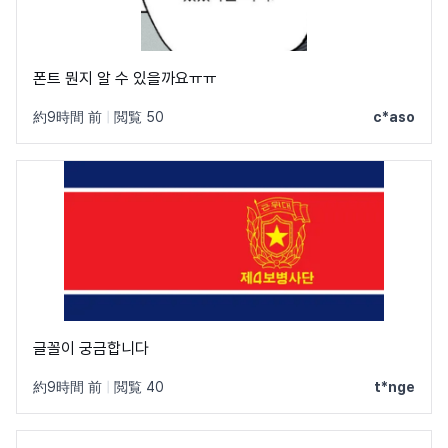
폰트 뭔지 알 수 있을까요ㅠㅠ
約9時間 前
|
閲覧 50
c*aso
글꼴이 궁금합니다
約9時間 前
|
閲覧 40
t*nge