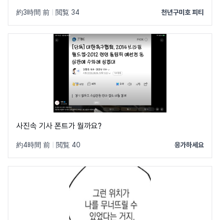
約3時間 前
|
閲覧 34
천년구미호 피티
사진속 기사 폰트가 뭘까요?
約4時間 前
|
閲覧 40
응가하세요