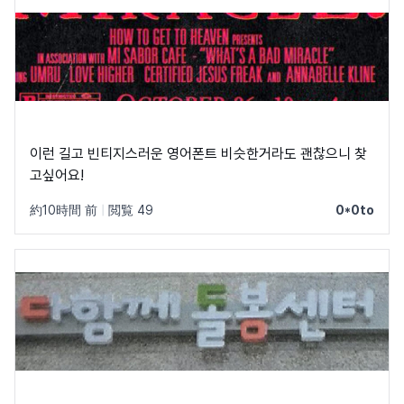
이런 길고 빈티지스러운 영어폰트 비슷한거라도 괜찮으니 찾
고싶어요!
約10時間 前
|
閲覧 49
0*0to