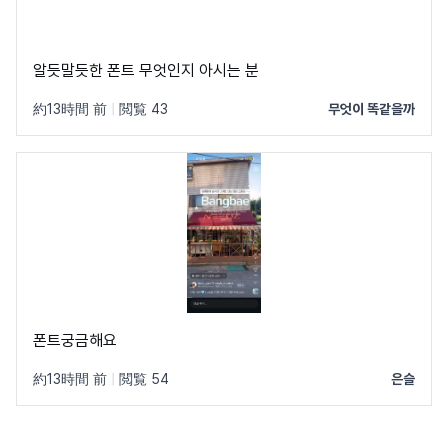
알듯말듯한 폰트 무엇인지 아시는 분
約13時間 前
|
閲覧 43
무엇이 똑같을까
폰트궁금해요
約13時間 前
|
閲覧 54
은슬