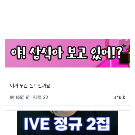
이거 무슨 폰트일까욤...
約1時間 前
|
閲覧 23
s*ulk