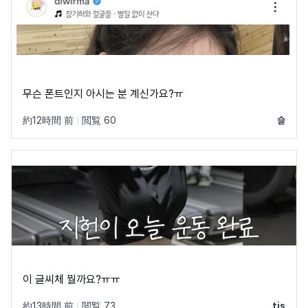
무슨 폰트인지 아시는 분 계신가요?ㅠ
約12時間 前
|
閲覧 60
슬
이 글씨체 뭘까요?ㅠㅠ
約13時間 前
|
閲覧 73
tjs