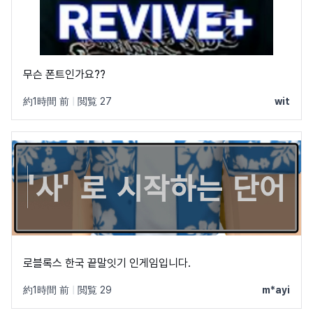
무슨 폰트인가요??
約1時間 前
|
閲覧 27
wit
로블록스 한국 끝말잇기 인게임입니다.
約1時間 前
|
閲覧 29
m*ayi