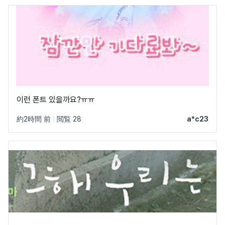
이런 폰트 있을까요?ㅠㅠ
約2時間 前
|
閲覧 28
a*c23