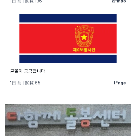
1日 前
|
閲覧 136
g*mpo
글꼴이 궁금합니다
1日 前
|
閲覧 65
t*nge