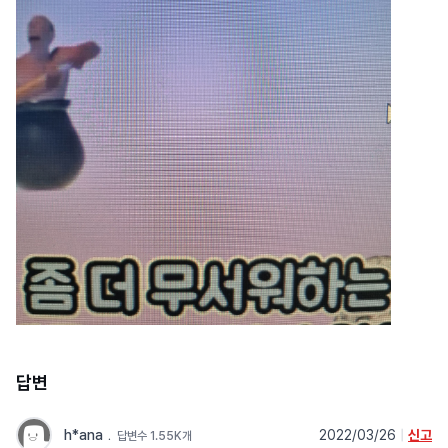
답변
h*ana
﹒
2022/03/26
|
신고
답변수 1.55K개