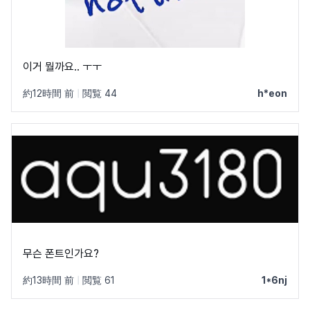
이거 뭘까요.. ㅜㅜ
約12時間 前
|
閲覧 44
h*eon
무슨 폰트인가요?
約13時間 前
|
閲覧 61
1*6nj