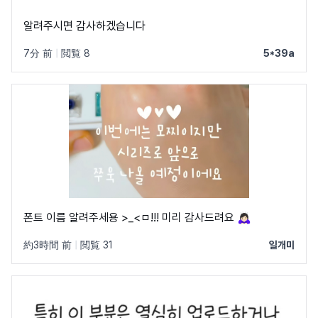
알려주시면 감사하겠습니다
7分 前
|
閲覧 8
5*39a
폰트 이름 알려주세용 >_<ㅁ!!! 미리 감사드려요 🙇🏻‍♀️
約3時間 前
|
閲覧 31
일개미