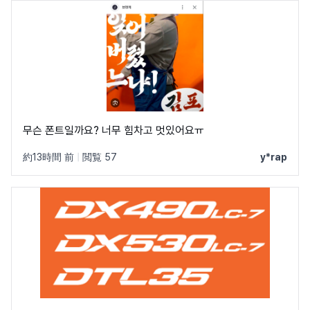
무슨 폰트일까요? 너무 힘차고 멋있어요ㅠ
約13時間 前
|
閲覧 57
y*rap