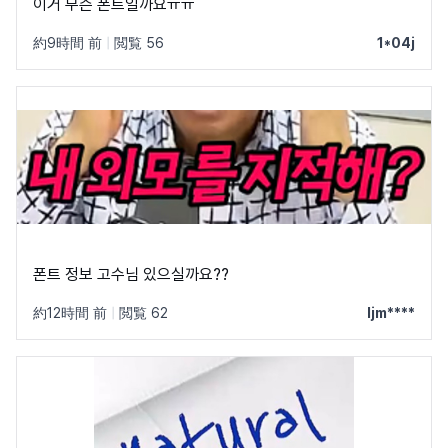
이거 무슨 폰트일까요ㅠㅠ
約9時間 前
|
閲覧 56
1*04j
폰트 정보 고수님 있으실까요??
約12時間 前
|
閲覧 62
ljm****