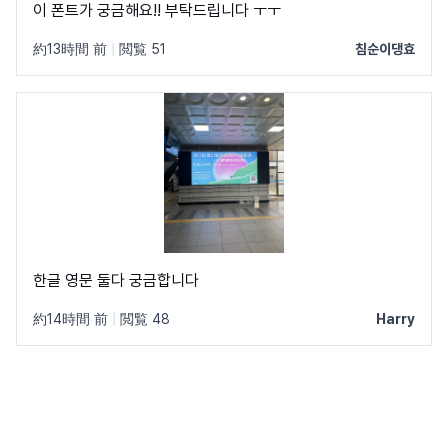
이 폰트가 궁금해요!! 부탁드립니다 ㅜㅜ
約13時間 前
|
閲覧 51
침순이댕효
한글 영문 둘다 궁금합니다
約14時間 前
|
閲覧 48
Harry