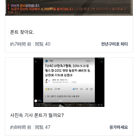
폰트 찾아요.
約7時間 前
|
閲覧 40
천년구미호 피티
사진속 기사 폰트가 뭘까요?
約8時間 前
|
閲覧 47
응가하세요