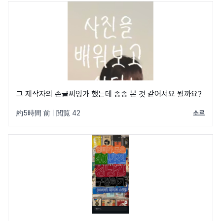
그 제작자의 손글씨잉가 했는데 종종 본 것 같어서요 뭘까요?
約5時間 前
|
閲覧 42
소르