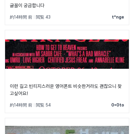
글꼴이 궁금합니다
約14時間 前
|
閲覧 43
t*nge
이런 길고 빈티지스러운 영어폰트 비슷한거라도 괜찮으니 찾
고싶어요!
約14時間 前
|
閲覧 54
0*0to