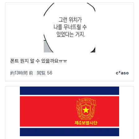
폰트 뭔지 알 수 있을까요ㅠㅠ
約13時間 前
|
閲覧 56
c*aso