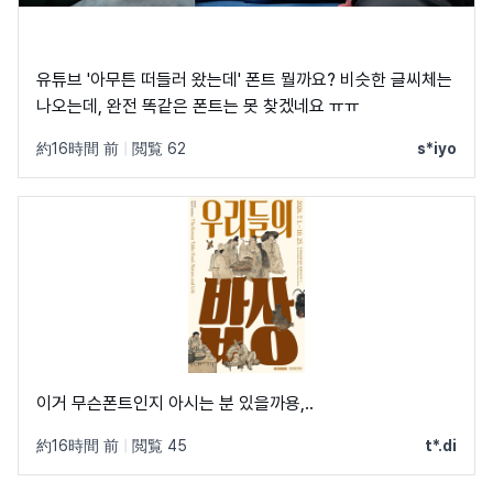
유튜브 '아무튼 떠들러 왔는데' 폰트 뭘까요? 비슷한 글씨체는
나오는데, 완전 똑같은 폰트는 못 찾겠네요 ㅠㅠ
約16時間 前
|
閲覧 62
s*iyo
이거 무슨폰트인지 아시는 분 있을까용,..
約16時間 前
|
閲覧 45
t*.di