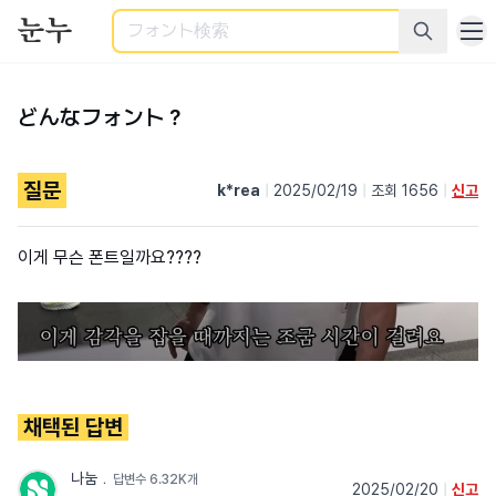
検索
どんなフォント？
질문
k*rea
|
2025/02/19
|
조회 1656
|
신고
이게 무슨 폰트일까요????
채택된 답변
나눔
﹒
답변수 6.32K개
2025/02/20
|
신고