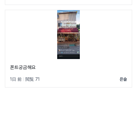
폰트궁금해요
1日 前
|
閲覧 71
은슬