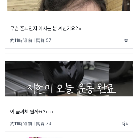
무슨 폰트인지 아시는 분 계신가요?ㅠ
約11時間 前
|
閲覧 57
슬
이 글씨체 뭘까요?ㅠㅠ
約11時間 前
|
閲覧 73
tjs