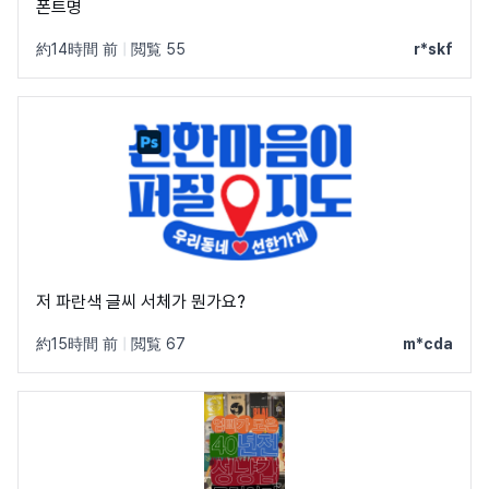
폰트명
約14時間 前
|
閲覧 55
r*skf
저 파란색 글씨 서체가 뭔가요?
約15時間 前
|
閲覧 67
m*cda