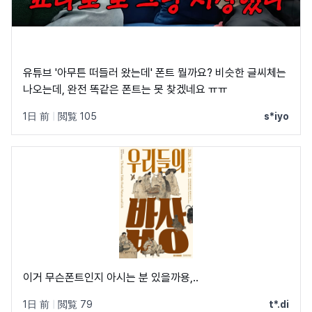
유튜브 '아무튼 떠들러 왔는데' 폰트 뭘까요? 비슷한 글씨체는
나오는데, 완전 똑같은 폰트는 못 찾겠네요 ㅠㅠ
1日 前
|
閲覧 105
s*iyo
이거 무슨폰트인지 아시는 분 있을까용,..
1日 前
|
閲覧 79
t*.di