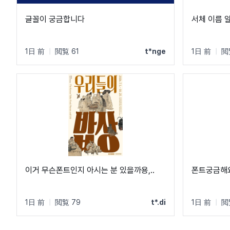
글꼴이 궁금합니다
서체 이름 
1日 前
|
閲覧 61
t*nge
1日 前
|
閲
이거 무슨폰트인지 아시는 분 있을까용,..
폰트궁금해
1日 前
|
閲覧 79
t*.di
1日 前
|
閲