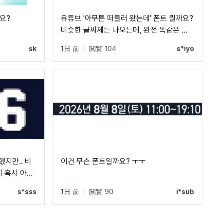
요?
유튜브 '아무튼 떠들러 왔는데' 폰트 뭘까요?
비슷한 글씨체는 나오는데, 완전 똑같은 폰
트는 못 찾겠네요 ㅠㅠ
sk
1日 前
|
閲覧 104
s*iyo
했지만.. 비
이건 무슨 폰트일까요? ㅜㅜ
 혹시 아시
s*sss
1日 前
|
閲覧 90
i*sub