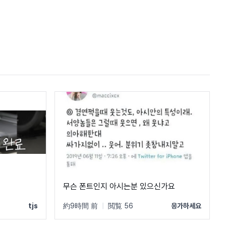
무슨 폰트인지 아시는분 있으신가요
tjs
約9時間 前
|
閲覧 56
응가하세요