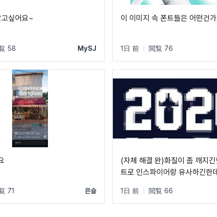
알고싶어요~
이 이미지 속 폰트들은 어떤건가
覧 58
MySJ
1日 前
|
閲覧 76
요
(자체 해결 완)화질이 좀 깨지긴
트로 인스파이어랑 유사하긴한데
는 분 계실까요?
覧 71
은슬
1日 前
|
閲覧 66