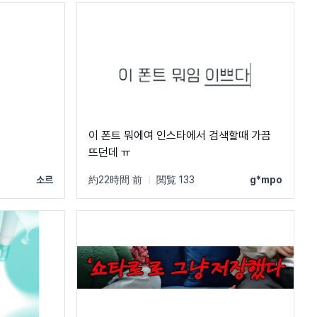
이 폰트 뭐에여 인스타에서 검색할때 가끔
뜨던데 ㅠ
소르
約22時間 前
|
閲覧 133
g*mpo