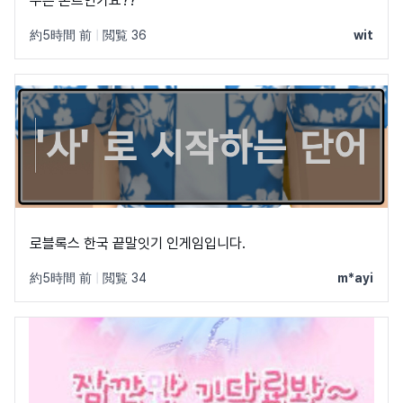
무슨 폰트인가요??
約5時間 前
|
閲覧 36
wit
로블록스 한국 끝말잇기 인게임입니다.
約5時間 前
|
閲覧 34
m*ayi