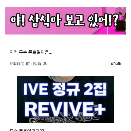
이거 무슨 폰트일까욤...
約5時間 前
|
閲覧 30
s*ulk