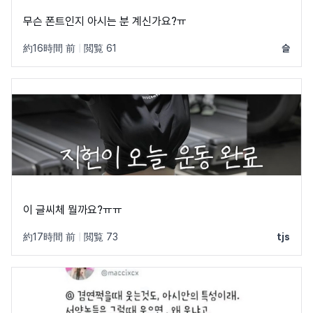
무슨 폰트인지 아시는 분 계신가요?ㅠ
約16時間 前
|
閲覧 61
슬
이 글씨체 뭘까요?ㅠㅠ
約17時間 前
|
閲覧 73
tjs