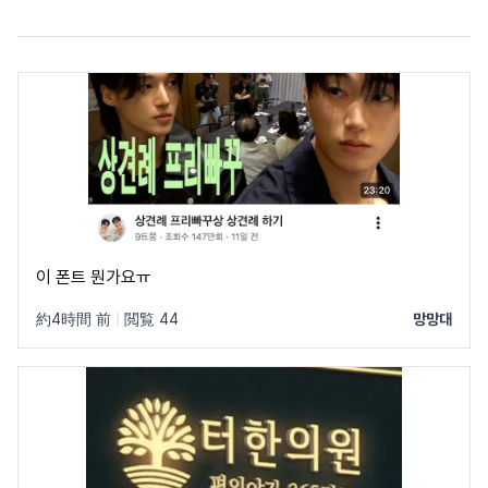
이 폰트 뭔가요ㅠ
約4時間 前
|
閲覧 44
망망대