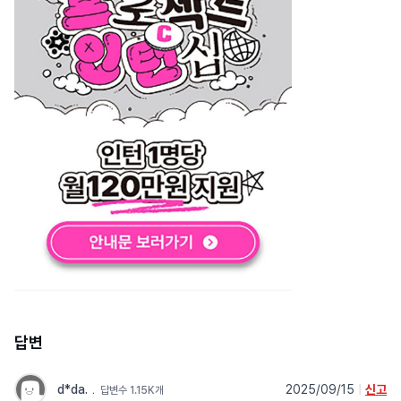
답변
d*da.
﹒
2025/09/15
|
신고
답변수 1.15K개