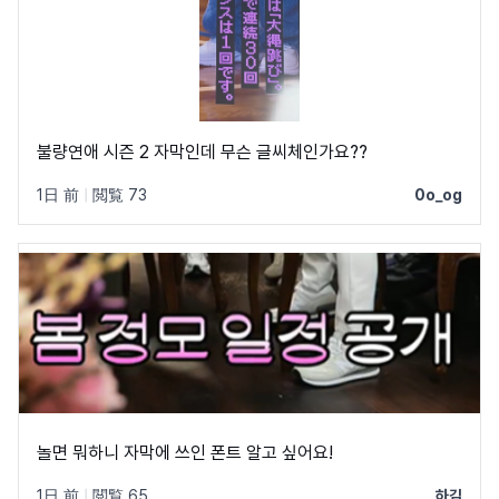
불량연애 시즌 2 자막인데 무슨 글씨체인가요??
1日 前
|
閲覧 73
0o_og
놀면 뭐하니 자막에 쓰인 폰트 알고 싶어요!
1日 前
|
閲覧 65
하김