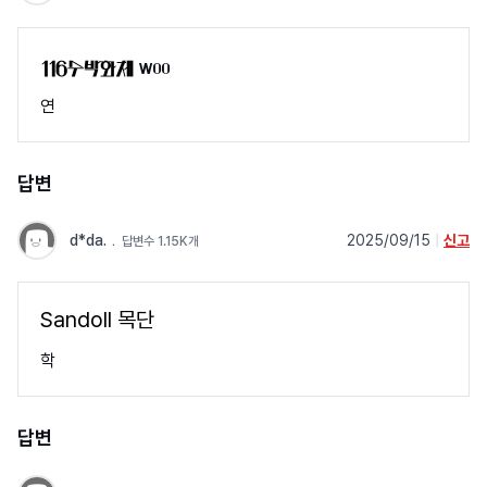
WOO
연
답변
d*da.
﹒
2025/09/15
|
신고
답변수 1.15K개
Sandoll 목단
학
답변