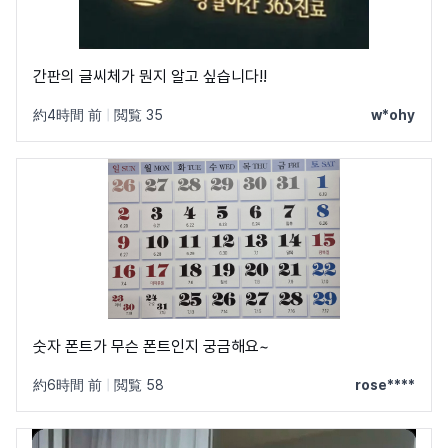
간판의 글씨체가 뭔지 알고 싶습니다!!
約4時間 前
|
閲覧 35
w*ohy
숫자 폰트가 무슨 폰트인지 궁금해요~
約6時間 前
|
閲覧 58
rose****