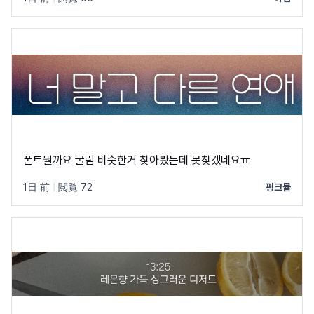
폰트뭘까요 굴림 비슷한거 찾아봤는데 못찾겠네요ㅠ
1日 前
|
閲覧 72
핑크뮬