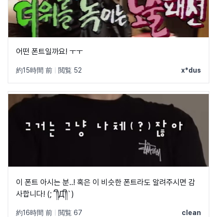
어떤 폰트일까요! ㅜㅜ
約15時間 前
|
閲覧 52
x*dus
이 폰트 아시는 분..! 혹은 이 비슷한 폰트라도 알려주시면 감
사합니다! (;´༎ຶД༎ຶ`)
約16時間 前
|
閲覧 67
clean