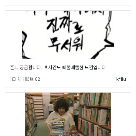
폰트 궁금합니다…!! 자간도 삐뚤빼뚤한 느낌입니다
1日 前
|
閲覧 62
k*llu