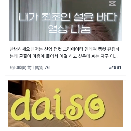
안녕하세요 !! 저는 신입 캡컷 크리에이터 인데여 캡컷 편집하
는데 글꼴이 마음에 들어서 이걸 하고 싶은데 Ai는 자구 이상
한 글꼴만 알려줘서 물어봐요 ㅠㅜ 제발 빨리 알려주세요 .. 저
約10時間 前
|
閲覧 76
a*861
이 글꼴 가지고싶어요 ㅠ ㅂ ㅠ