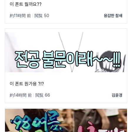
이 폰트 뭘까요??
約11時間 前
|
閲覧 50
용감한 참새
이 폰트 뭔가용 ?!?
約14時間 前
|
閲覧 66
김윤경