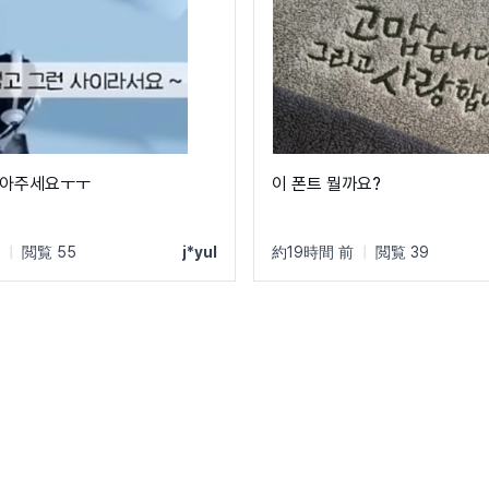
찾아주세요ㅜㅜ
이 폰트 뭘까요?
|
閲覧 55
j*yul
約19時間 前
|
閲覧 39