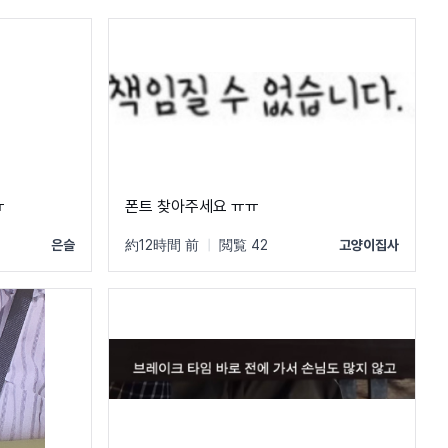
ㅠ
폰트 찾아주세요 ㅠㅠ
은슬
約12時間 前
|
閲覧 42
고양이집사