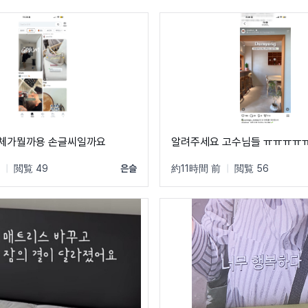
씨체가뭘까용 손글씨일까요
알려주세요 고수님들 ㅠㅠㅠㅠ
|
閲覧 49
은슬
約11時間 前
|
閲覧 56