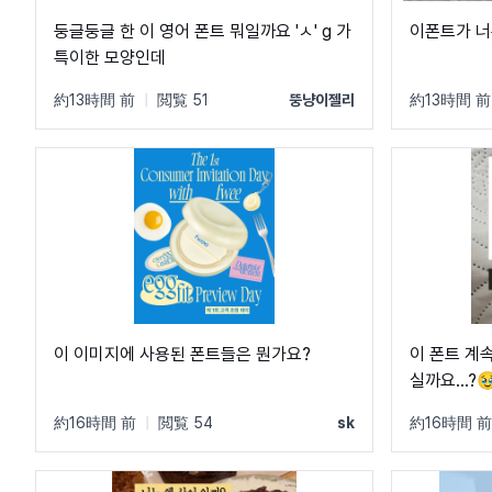
둥글둥글 한 이 영어 폰트 뭐일까요 'ㅅ' g 가
이폰트가 너
특이한 모양인데
約13時間 前
|
閲覧 51
뚱냥이젤리
約13時間 前
이 이미지에 사용된 폰트들은 뭔가요?
이 폰트 계
실까요...?
約16時間 前
|
閲覧 54
sk
約16時間 前