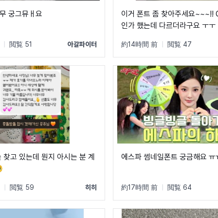
무 궁그뮤ㅐ요
이거 폰트 좀 찾아주세요~~~!!
인가 했는데 다르더라구요 ㅜㅜ
|
閲覧 51
아갈파이터
約14時間 前
|
閲覧 47
속 찾고 있는데 뭔지 아시는 분 계
에스파 썸네일폰트 궁금해요 ㅠ

|
閲覧 59
히히
約17時間 前
|
閲覧 64