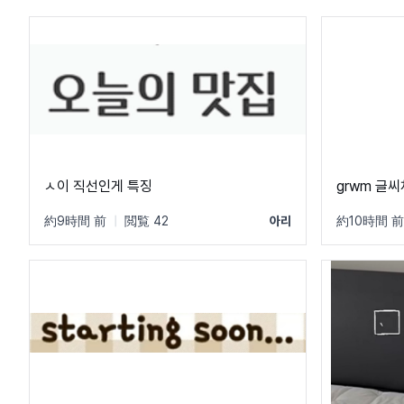
ㅅ이 직선인게 특징
grwm 글
約9時間 前
|
閲覧 42
아리
約10時間 前