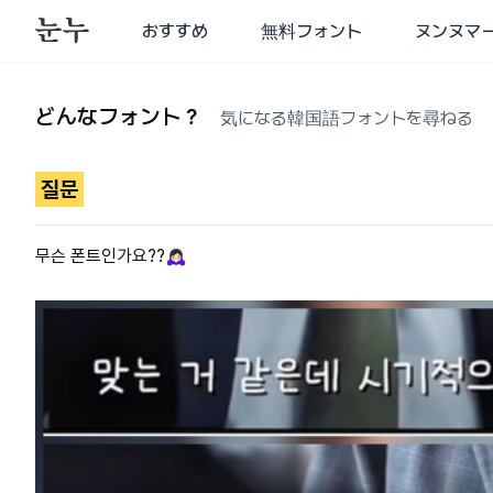
おすすめ
無料フォント
ヌンヌマ
どんなフォント？
気になる韓国語フォントを尋ねる
질문
무슨 폰트인가요??🙇🏻‍♀️