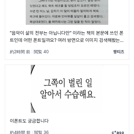
"음악이 삶의 전부는 아닙니다만" 이라는 책의 본문에 쓰인 폰
트인데 어떤 폰트일까요? 여러 방면으로 이미지 검색해봤는데
못찾았습니다 ㅠㅠ
約2時間 前
|
閲覧 40
짱티즈
이폰트도 궁금합니다
約4時間 前
|
閲覧 36
c*aso