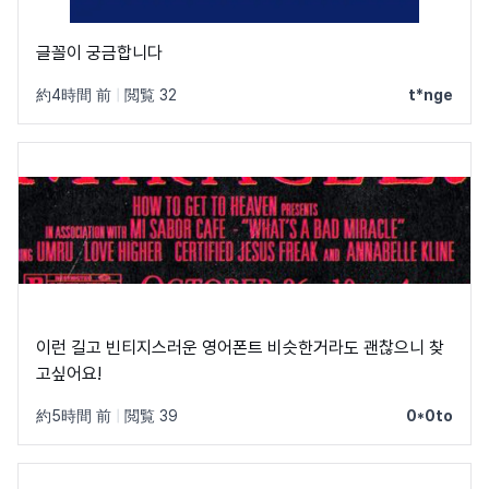
글꼴이 궁금합니다
約4時間 前
|
閲覧 32
t*nge
이런 길고 빈티지스러운 영어폰트 비슷한거라도 괜찮으니 찾
고싶어요!
約5時間 前
|
閲覧 39
0*0to