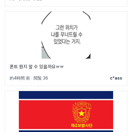
폰트 뭔지 알 수 있을까요ㅠㅠ
約4時間 前
|
閲覧 36
c*aso