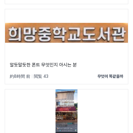
알듯말듯한 폰트 무엇인지 아시는 분
約8時間 前
|
閲覧 43
무엇이 똑같을까