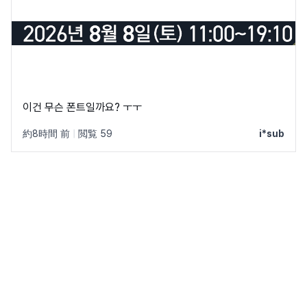
이건 무슨 폰트일까요? ㅜㅜ
約8時間 前
|
閲覧 59
i*sub