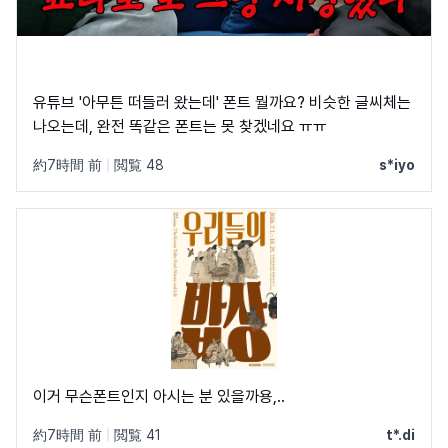
유튜브 '아무튼 떠들러 왔는데' 폰트 뭘까요? 비슷한 글씨체는
나오는데, 완전 똑같은 폰트는 못 찾겠네요 ㅠㅠ
約7時間 前
|
閲覧 48
s*iyo
이거 무슨폰트인지 아시는 분 있을까용,..
約7時間 前
|
閲覧 41
t*.di