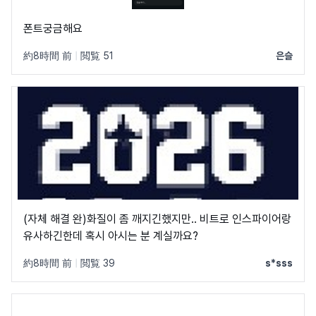
폰트궁금해요
約8時間 前
|
閲覧 51
은슬
(자체 해결 완)화질이 좀 깨지긴했지만.. 비트로 인스파이어랑
유사하긴한데 혹시 아시는 분 계실까요?
約8時間 前
|
閲覧 39
s*sss