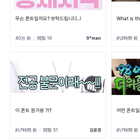
무슨 폰트일까요? 부탁드립니다..!
What is th
40分 前
|
閲覧 19
9*man
約2時間 前
이 폰트 뭔가용 ?!?
어떤 폰트일
約7時間 前
|
閲覧 51
김윤경
約7時間 前