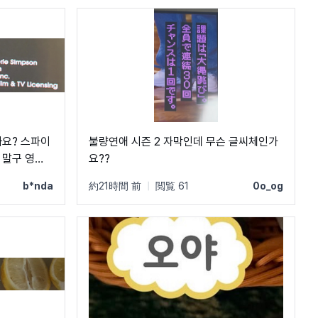
까요? 스파이
불량연애 시즌 2 자막인데 무슨 글씨체인가
 말구 영화
요??
ㅜㅜ 크레딧
b*nda
約21時間 前
|
閲覧 61
0o_og
! C, Q가
 짧아서 예쁘