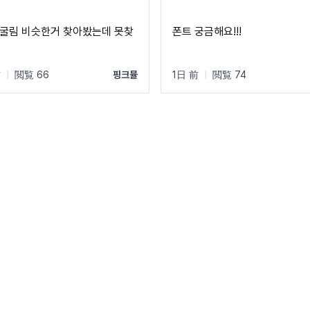
굴림 비슷한거 찾아봤는데 못찾
폰트 궁금해요!!!
前
|
閲覧 66
핑크뮬
1日 前
|
閲覧 74