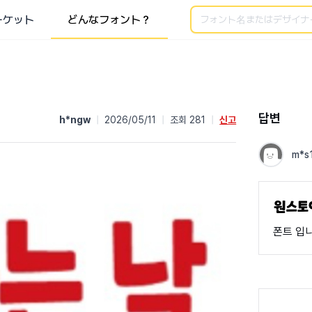
検索
ーケット
どんなフォント？
답변
h*ngw
|
2026/05/11
|
조회 281
|
신고
m*s
폰트 입니