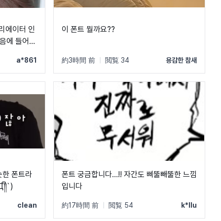
크리에이터 인
이 폰트 뭘까요??
a*861
約3時間 前
|
閲覧 34
용감한 참새
 ㅂ ㅠ
비슷한 폰트라
폰트 궁금합니다…!! 자간도 삐뚤빼뚤한 느낌
ຶ`)
입니다
clean
約17時間 前
|
閲覧 54
k*llu