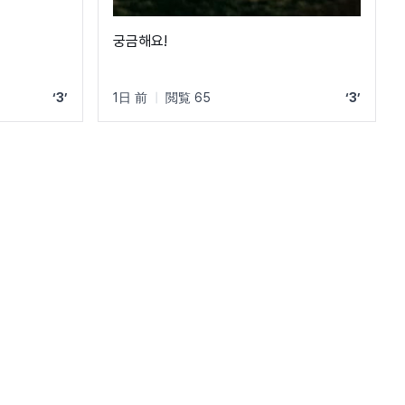
궁금해요!
‘3’
1日 前
|
閲覧 65
‘3’