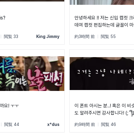
is?
안녕하세요 !! 저는 신입 캡컷 
데여 캡컷 편집하는데 글꼴이 마음에 들어서
이걸 하고 싶은데 Ai는 자구 이상한 글꼴만
|
閲覧 33
King Jimmy
約3時間 前
|
閲覧 55
알려줘서 물어봐요 ㅠㅜ 제발 빨리 알려주세
요 .. 저 이 글꼴 가지고싶어요 ㅠ
까요! ㅜㅜ
이 폰트 아시는 분..! 혹은 이 
도 알려주시면 감사합니다! (;´༎ຶД༎
|
閲覧 44
x*dus
約9時間 前
|
閲覧 46