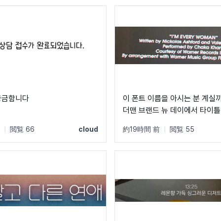
궁금함니다
이 폰트 이름을 아시는 분 계실
더맨 브랜드 뉴 데이에서 타이틀
안에서 주로 쓰인 폰트입니다! 
|
閲覧 66
cloud
約19時間 前
|
閲覧 55
이랑 지역 이름 자막에 쓰였었어요
정원에 가깝고 t가 유독 가로가
더라구요