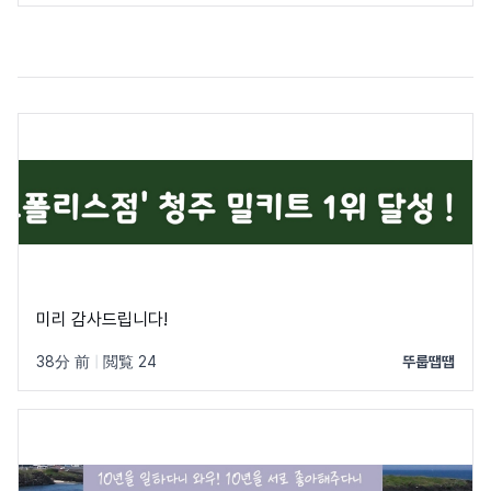
미리 감사드립니다!
38分 前
|
閲覧 24
뚜룹땝땝