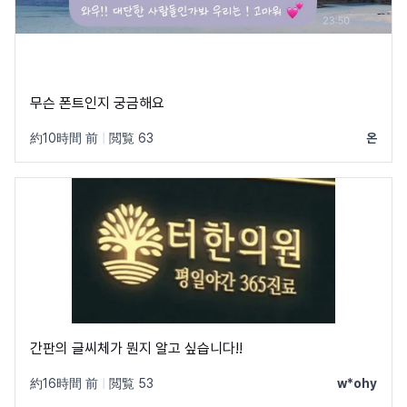
무슨 폰트인지 궁금해요
約10時間 前
|
閲覧 63
온
간판의 글씨체가 뭔지 알고 싶습니다!!
約16時間 前
|
閲覧 53
w*ohy