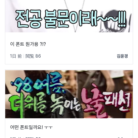
이 폰트 뭔가용 ?!?
1日 前
|
閲覧 86
김윤경
어떤 폰트일까요! ㅜㅜ