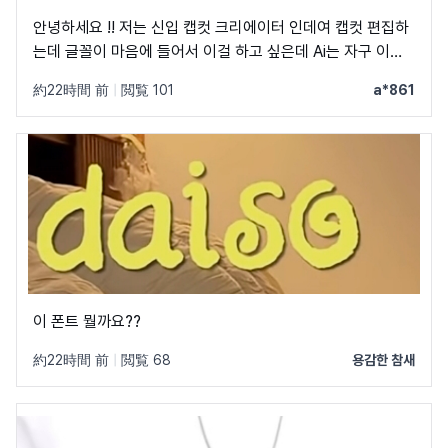
안녕하세요 !! 저는 신입 캡컷 크리에이터 인데여 캡컷 편집하
는데 글꼴이 마음에 들어서 이걸 하고 싶은데 Ai는 자구 이상
한 글꼴만 알려줘서 물어봐요 ㅠㅜ 제발 빨리 알려주세요 .. 저
約22時間 前
|
閲覧 101
a*861
이 글꼴 가지고싶어요 ㅠ ㅂ ㅠ
이 폰트 뭘까요??
約22時間 前
|
閲覧 68
용감한 참새