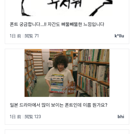
폰트 궁금합니다…!! 자간도 삐뚤빼뚤한 느낌입니다
1日 前
|
閲覧 71
k*llu
일본 드라마에서 많이 보이는 폰트인데 이름 뭔가요?
1日 前
|
閲覧 123
bhi