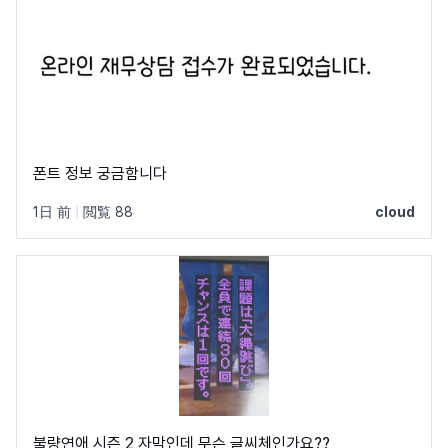
폰트 정보 궁금함니다
1日 前
|
閲覧 88
cloud
불량연애 시즌 2 자막인데 무슨 글씨체인가요??