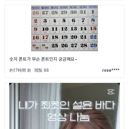
숫자 폰트가 무슨 폰트인지 궁금해요~
約17時間 前
|
閲覧 88
rose****