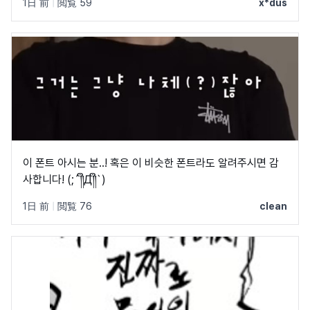
1日 前
|
閲覧 59
x*dus
이 폰트 아시는 분..! 혹은 이 비슷한 폰트라도 알려주시면 감
사합니다! (;´༎ຶД༎ຶ`)
1日 前
|
閲覧 76
clean