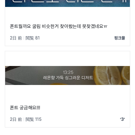
폰트뭘까요 굴림 비슷한거 찾아봤는데 못찾겠네요ㅠ
2日 前
|
閲覧 81
핑크뮬
폰트 궁금해요!!!
2日 前
|
閲覧 115
‘3’