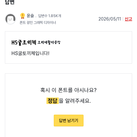
답변
윤슬
﹒
답변수 1.85K개
2026/05/11
|
신고
폰트 광인 그래픽 디자이너
토끼네활자공장
HS굴토끼체입니다!
혹시 이 폰트를 아시나요?
정답
을 알려주세요.
답변 남기기