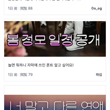
1日 前
|
閲覧 88
0o_og
놀면 뭐하니 자막에 쓰인 폰트 알고 싶어요!
1日 前
|
閲覧 79
하김