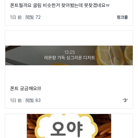
폰트뭘까요 굴림 비슷한거 찾아봤는데 못찾겠네요ㅠ
1日 前
|
閲覧 72
핑크뮬
폰트 궁금해요!!!
1日 前
|
閲覧 83
‘3’