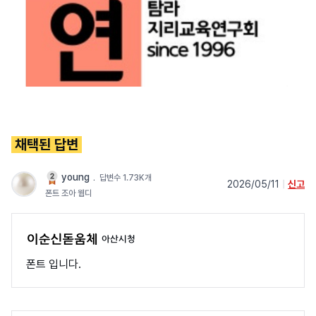
채택된 답변
young
﹒
답변수 1.73K개
2026/05/11
|
신고
폰트 조아 웹디
아산시청
폰트 입니다.