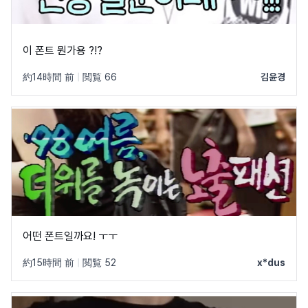
이 폰트 뭔가용 ?!?
約14時間 前
|
閲覧 66
김윤경
어떤 폰트일까요! ㅜㅜ
約15時間 前
|
閲覧 52
x*dus