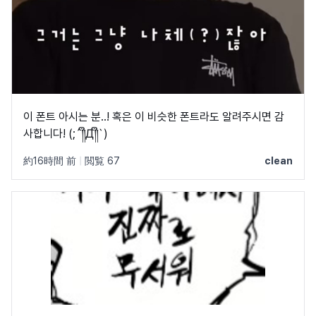
이 폰트 아시는 분..! 혹은 이 비슷한 폰트라도 알려주시면 감
사합니다! (;´༎ຶД༎ຶ`)
約16時間 前
|
閲覧 67
clean