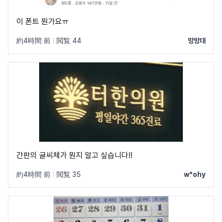
이 폰트 뭔가요ㅠ
約4時間 前
|
閲覧 44
망망대
간판의 글씨체가 뭔지 알고 싶습니다!!
約4時間 前
|
閲覧 35
w*ohy