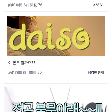
한 글꼴만 알려줘서 물어봐요 ㅠㅜ 제발 빨리 알려주세요 .. 저
約10時間 前
|
閲覧 76
a*861
이 글꼴 가지고싶어요 ㅠ ㅂ ㅠ
이 폰트 뭘까요??
約11時間 前
|
閲覧 50
용감한 참새