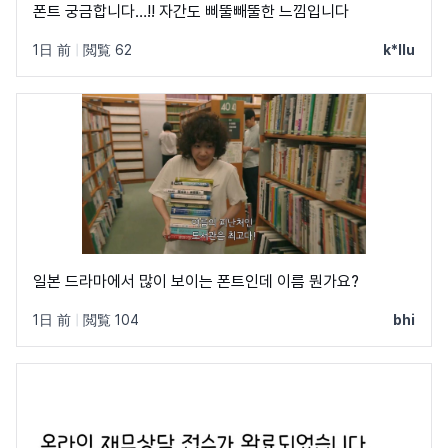
폰트 궁금합니다…!! 자간도 삐뚤빼뚤한 느낌입니다
1日 前
|
閲覧 62
k*llu
일본 드라마에서 많이 보이는 폰트인데 이름 뭔가요?
1日 前
|
閲覧 104
bhi