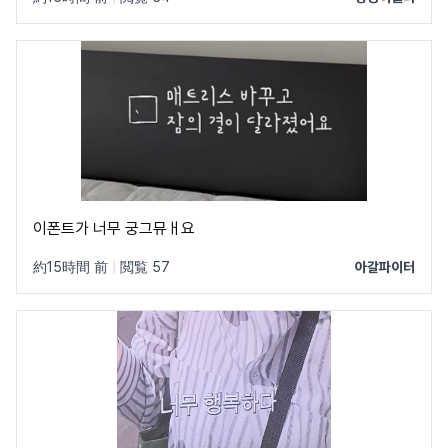
이폰트가 너무 궁그뮤ㅐ요
約15時間 前
|
閲覧 57
아갈파이터