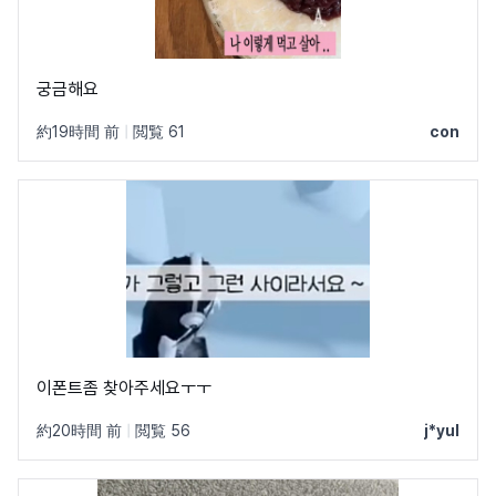
궁금해요
約19時間 前
|
閲覧 61
con
이폰트좀 찾아주세요ㅜㅜ
約20時間 前
|
閲覧 56
j*yul