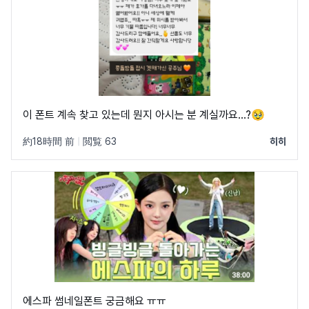
이 폰트 계속 찾고 있는데 뭔지 아시는 분 계실까요...?🥹
約18時間 前
|
閲覧 63
히히
에스파 썸네일폰트 궁금해요 ㅠㅠ