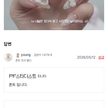
답변
young
﹒
답변수 1.67K개
2026/05/12
|
신고
폰트 조아 웹디
피나타
폰트 입니다.