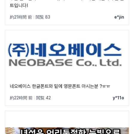
트입니다!
約21時間 前
|
閲覧 83
e*jin
네오베이스 한글폰트와 밑에 영문폰트 아시는분 ?ㅠㅠ
約22時間 前
|
閲覧 42
y*11o