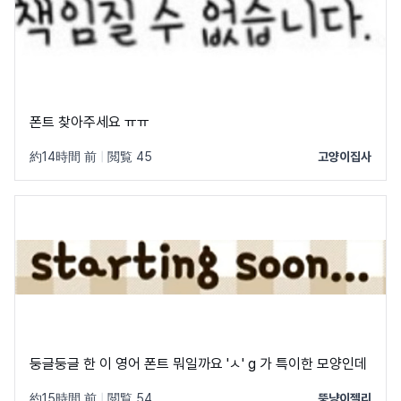
폰트 찾아주세요 ㅠㅠ
約14時間 前
|
閲覧 45
고양이집사
둥글둥글 한 이 영어 폰트 뭐일까요 'ㅅ' g 가 특이한 모양인데
約15時間 前
|
閲覧 54
뚱냥이젤리