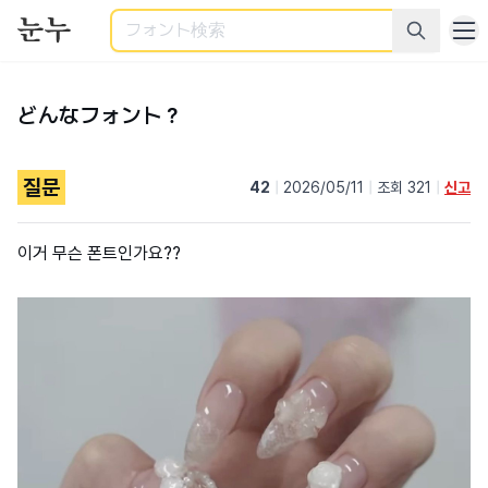
検索
どんなフォント？
질문
42
|
2026/05/11
|
조회 321
|
신고
이거 무슨 폰트인가요??