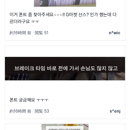
이거 폰트 좀 찾아주세요~~~!! G마켓 산스? 인가 했는데 다
르더라구요 ㅜㅜ
約16時間 前
|
閲覧 51
n*wic
폰트 궁금해요 ㅜㅜㅜ
約16時間 前
|
閲覧 53
s*onj