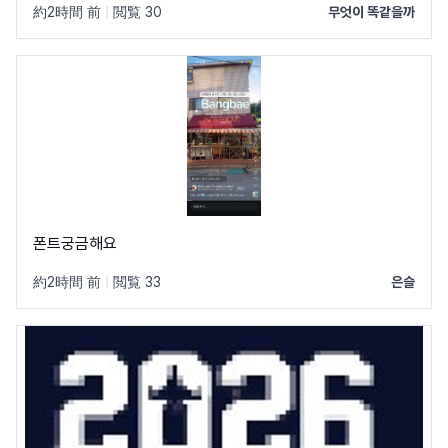
約2時間 前
|
閲覧 30
무엇이 똑같을까
폰트궁금해요
約2時間 前
|
閲覧 33
은슬