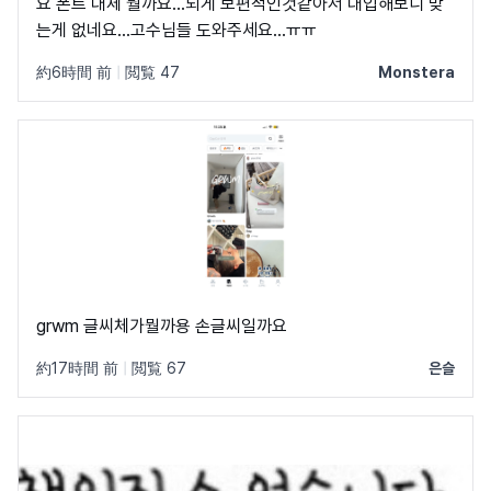
요 폰트 대체 뭘까요...되게 보편적인것같아서 대입해보니 맞
는게 없네요...고수님들 도와주세요...ㅠㅠ
約6時間 前
|
閲覧 47
Monstera
grwm 글씨체가뭘까용 손글씨일까요
約17時間 前
|
閲覧 67
은슬