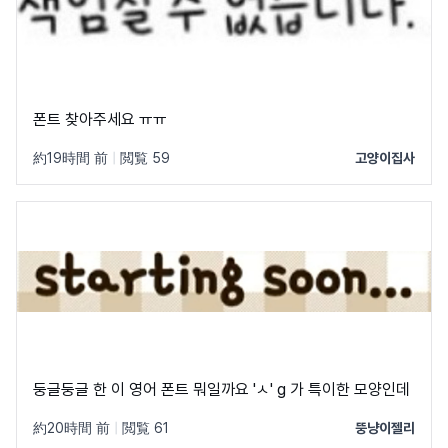
폰트 찾아주세요 ㅠㅠ
約19時間 前
|
閲覧 59
고양이집사
둥글둥글 한 이 영어 폰트 뭐일까요 'ㅅ' g 가 특이한 모양인데
約20時間 前
|
閲覧 61
뚱냥이젤리