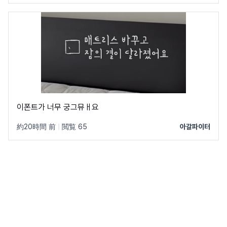
이폰트가 너무 궁그뮤ㅐ요
約20時間 前
|
閲覧 65
아갈파이터