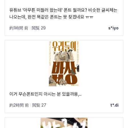
유튜브 '아무튼 떠들러 왔는데' 폰트 뭘까요? 비슷한 글씨체는
나오는데, 완전 똑같은 폰트는 못 찾겠네요 ㅠㅠ
約1時間 前
|
閲覧 29
s*iyo
이거 무슨폰트인지 아시는 분 있을까용,..
約2時間 前
|
閲覧 27
t*.di