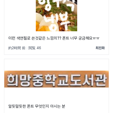
이런 색연필로 쓴것같은 느낌의?? 폰트 너무 궁금해요ㅠㅠ
約2時間 前
|
閲覧 46
최진화
알듯말듯한 폰트 무엇인지 아시는 분