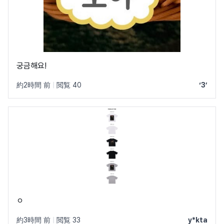
궁금해요!
約2時間 前
|
閲覧 40
‘3’
ㅇ
約3時間 前
|
閲覧 33
y*kta