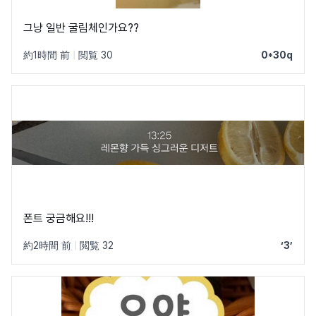
그냥 일반 굴림체인가요??
約1時間 前
|
閲覧 30
0*30q
폰트 궁금해요!!!
約2時間 前
|
閲覧 32
‘3’