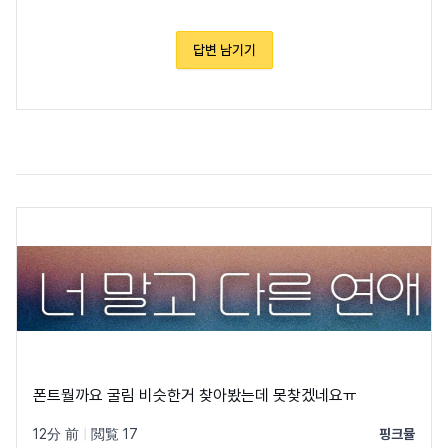
답변 남기기
폰트뭘까요 굴림 비슷한거 찾아봤는데 못찾겠네요ㅠ
12分 前
|
閲覧 17
핑크뮬