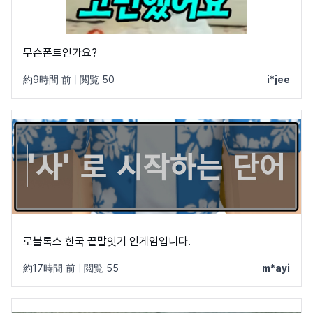
무슨폰트인가요?
約9時間 前
|
閲覧 50
i*jee
로블록스 한국 끝말잇기 인게임입니다.
約17時間 前
|
閲覧 55
m*ayi