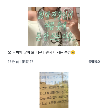
요 글씨체 많이 보이는데 뭔지 아시는 분?!🥺
15分 前
|
閲覧 17
꽁팔꽁오