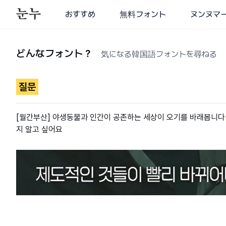
おすすめ
無料フォント
ヌンヌマ
どんなフォント？
気になる韓国語フォントを尋ねる
질문
[월간부산] 야생동물과 인간이 공존하는 세상이 오기를 바래봅니다😌 
지 알고 싶어요