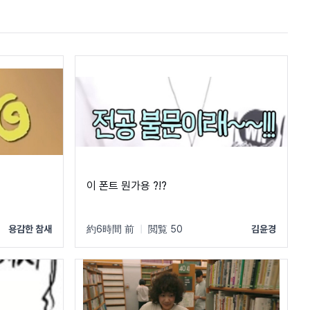
이 폰트 뭔가용 ?!?
용감한 참새
約6時間 前
|
閲覧 50
김윤경