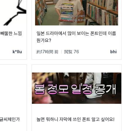
뚤빼뚤한 느낌
일본 드라마에서 많이 보이는 폰트인데 이름
뭔가요?
k*llu
約17時間 前
|
閲覧 76
bhi
 글씨체인가
놀면 뭐하니 자막에 쓰인 폰트 알고 싶어요!