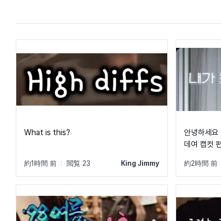
What is this?
안녕하세요 
데여 캡컷 편집하는데 글꼴이 마음에 들어서
이걸 하고 싶은데 Ai는 자구
約1時間 前
|
閲覧 23
King Jimmy
約2時間 前
알려줘서 물어봐요 ㅠ
요 .. 저 