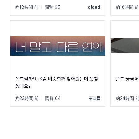
안에서 주로
約18時間 前
|
閲覧 65
cloud
約18時間 前
이랑 지역 이
정원에 가깝
더라구요
폰트뭘까요 굴림 비슷한거 찾아봤는데 못찾
폰트 궁금해요
겠네요ㅠ
約23時間 前
|
閲覧 64
핑크뮬
約24時間 