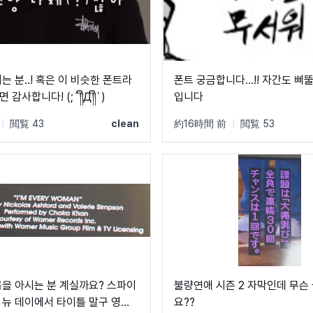
는 분..! 혹은 이 비슷한 폰트라
폰트 궁금합니다…!! 자간도 삐
감사합니다! (;´༎ຶД༎ຶ`)
입니다
|
閲覧 43
clean
約16時間 前
|
閲覧 53
름을 아시는 분 계실까요? 스파이
불량연애 시즌 2 자막인데 무슨
 뉴 데이에서 타이틀 말구 영화
요??