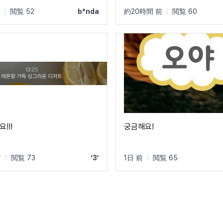
 쓰인 폰트입니다! ㅜㅜ 크레딧
|
閲覧 52
b*nda
約20時間 前
|
閲覧 60
름 자막에 쓰였었어요! C, Q가
고 t가 유독 가로가 짧아서 예쁘
!!!
궁금해요!
前
|
閲覧 73
‘3’
1日 前
|
閲覧 65