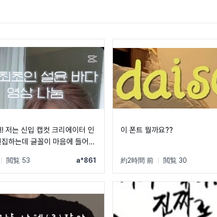
!! 저는 신입 캡컷 크리에이터 인
이 폰트 뭘까요??
 이상한 글꼴만
|
閲覧 53
a*861
約2時間 前
|
閲覧 30
ㅜ 제발 빨리 알려주세
이 글꼴 가지고싶어요 ㅠ ㅂ ㅠ