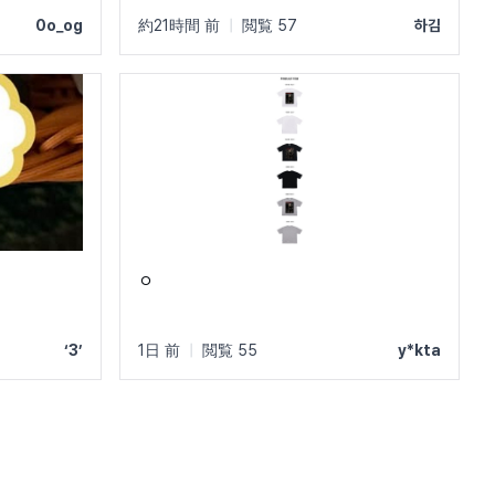
0o_og
約21時間 前
|
閲覧 57
하김
ㅇ
‘3’
1日 前
|
閲覧 55
y*kta