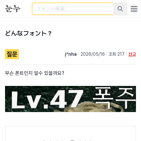
検索
どんなフォント？
질문
j*nha
|
2026/05/16
|
조회 217
|
신고
무슨 폰트인지 알수 있을까요?