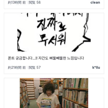
約13時間 前
|
閲覧 58
clean
폰트 궁금합니다…!! 자간도 삐뚤빼뚤한 느낌입니다
約21時間 前
|
閲覧 57
k*llu