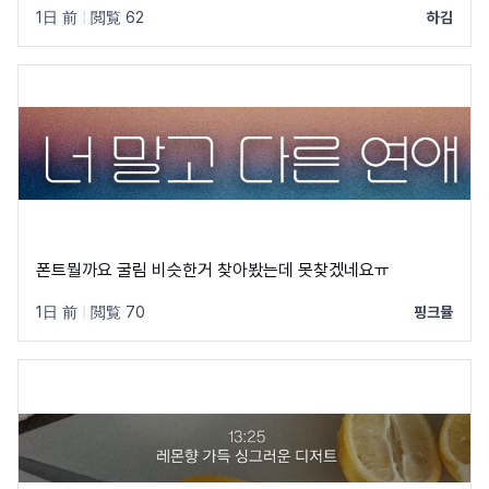
1日 前
|
閲覧 62
하김
폰트뭘까요 굴림 비슷한거 찾아봤는데 못찾겠네요ㅠ
1日 前
|
閲覧 70
핑크뮬