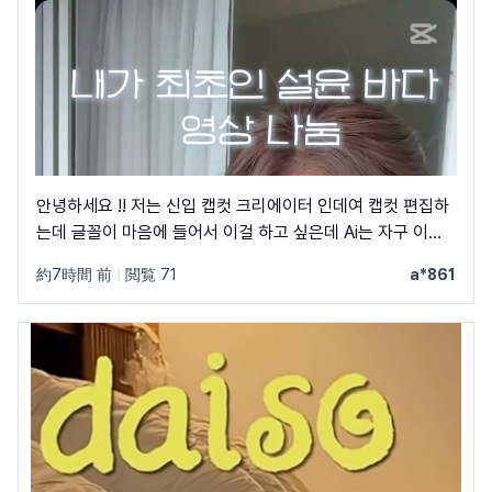
안녕하세요 !! 저는 신입 캡컷 크리에이터 인데여 캡컷 편집하
는데 글꼴이 마음에 들어서 이걸 하고 싶은데 Ai는 자구 이상
한 글꼴만 알려줘서 물어봐요 ㅠㅜ 제발 빨리 알려주세요 .. 저
約7時間 前
|
閲覧 71
a*861
이 글꼴 가지고싶어요 ㅠ ㅂ ㅠ