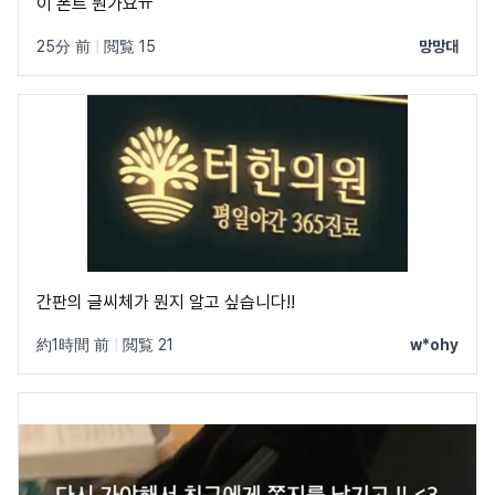
이 폰트 뭔가요ㅠ
25分 前
|
閲覧 15
망망대
간판의 글씨체가 뭔지 알고 싶습니다!!
約1時間 前
|
閲覧 21
w*ohy