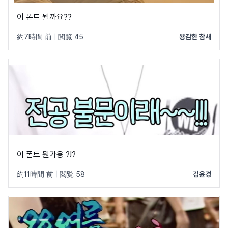
이 폰트 뭘까요??
約7時間 前
|
閲覧 45
용감한 참새
이 폰트 뭔가용 ?!?
約11時間 前
|
閲覧 58
김윤경