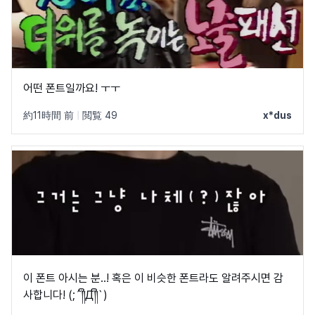
어떤 폰트일까요! ㅜㅜ
約11時間 前
|
閲覧 49
x*dus
이 폰트 아시는 분..! 혹은 이 비슷한 폰트라도 알려주시면 감
사합니다! (;´༎ຶД༎ຶ`)