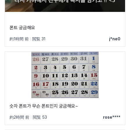
폰트 궁금해요
約1時間 前
|
閲覧 31
j*ne0
숫자 폰트가 무슨 폰트인지 궁금해요~
約2時間 前
|
閲覧 53
rose****