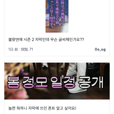
불량연애 시즌 2 자막인데 무슨 글씨체인가요??
1日 前
|
閲覧 71
0o_og
놀면 뭐하니 자막에 쓰인 폰트 알고 싶어요!