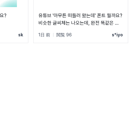
요?
유튜브 '아무튼 떠들러 왔는데' 폰트 뭘까요?
비슷한 글씨체는 나오는데, 완전 똑같은 폰
트는 못 찾겠네요 ㅠㅠ
sk
1日 前
|
閲覧 96
s*iyo