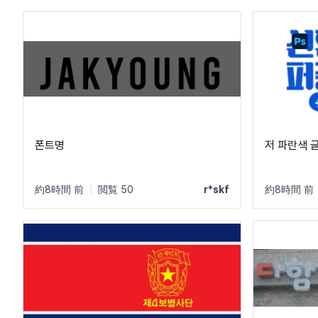
폰트명
저 파란색 
約8時間 前
|
閲覧 50
r*skf
約8時間 前