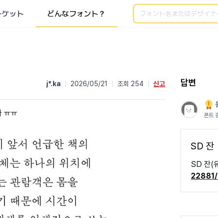
検索
ーケット
どんなフォント？
답변
j*.ka
|
2026/05/21
|
조회 254
|
신고
다 ㅠㅠ
폰트 
SD 잔
SD 잔
22881