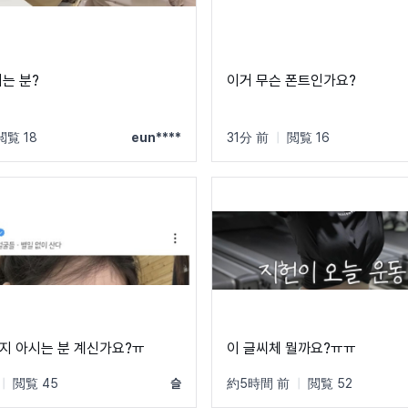
시는 분?
이거 무슨 폰트인가요?
閲覧 18
eun****
31分 前
|
閲覧 16
지 아시는 분 계신가요?ㅠ
이 글씨체 뭘까요?ㅠㅠ
|
閲覧 45
슬
約5時間 前
|
閲覧 52