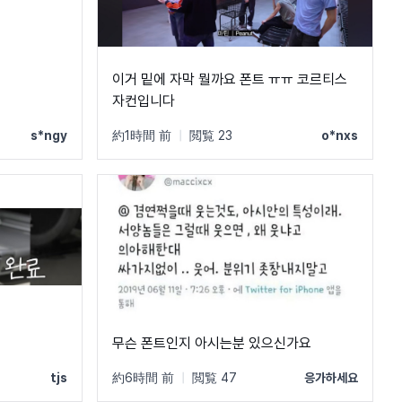
이거 밑에 자막 뭘까요 폰트 ㅠㅠ 코르티스
자컨입니다
s*ngy
約1時間 前
|
閲覧 23
o*nxs
무슨 폰트인지 아시는분 있으신가요
tjs
約6時間 前
|
閲覧 47
응가하세요