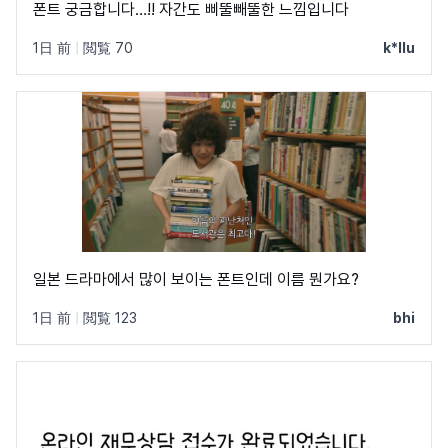
폰트 궁금합니다…!! 자간도 삐뚤빼뚤한 느낌입니다
1日 前
|
閲覧 70
k*llu
일본 드라마에서 많이 보이는 폰트인데 이름 뭔가요?
1日 前
|
閲覧 123
bhi