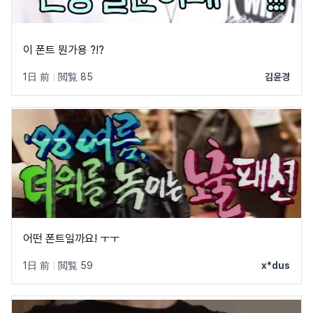
이 폰트 뭔가용 ?!?
1日 前
|
閲覧 85
김윤경
어떤 폰트일까요! ㅜㅜ
1日 前
|
閲覧 59
x*dus