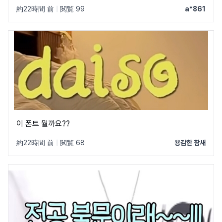
한 글꼴만 알려줘서 물어봐요 ㅠㅜ 제발 빨리 알려주세요 .. 저
約22時間 前
|
閲覧 99
a*861
이 글꼴 가지고싶어요 ㅠ ㅂ ㅠ
이 폰트 뭘까요??
約22時間 前
|
閲覧 68
용감한 참새