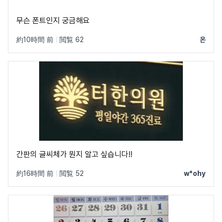
무슨 폰트인지 궁금해요
約10時間 前
|
閲覧 62
온
간판의 글씨체가 뭔지 알고 싶습니다!!
約16時間 前
|
閲覧 52
w*ohy