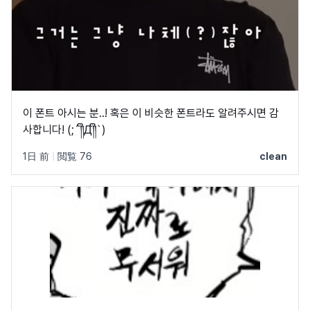
이 폰트 아시는 분..! 혹은 이 비슷한 폰트라도 알려주시면 감
사합니다! (;´༎ຶД༎ຶ`)
1日 前
|
閲覧 76
clean