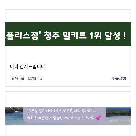
미리 감사드립니다!
18分 前
|
閲覧 15
뚜룹땝땝