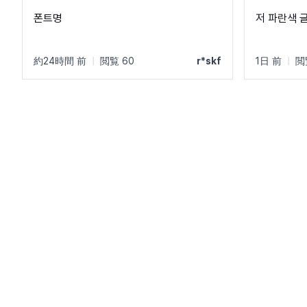
폰트명
저 파란색 
約24時間 前
|
閲覧 60
r*skf
1日 前
|
閲