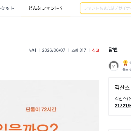
検索
ーケット
どんなフォント？
답변
난나
|
2026/06/07
|
조회 317
|
신고
폰트 
긱산스
긱산스(
21721/