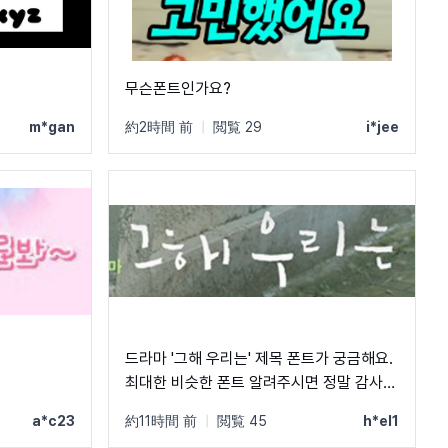
무슨폰트인가요?
m*gan
約2時間 前
|
閲覧 29
i*jee
드라마 '그해 우리는' 제목 폰트가 궁금해요.
최대한 비슷한 폰트 알려주시면 정말 감사하
겠습니다.
a*c23
約11時間 前
|
閲覧 45
h*el1