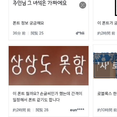
폰트 정보 궁금해요
이 폰트가 
36分 前
|
閲覧 25
d*hli
約2時間 前
이 폰트 뭘까요? 손글씨인가 했는데 간격이
로블록스 한
일정해서 폰트 같기도 합니다
約2時間 前
|
閲覧 28
eun****
約10時間 前