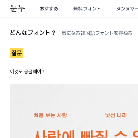
おすすめ
無料フォント
ヌンヌマ
どんなフォント？
気になる韓国語フォントを尋ねる
질문
이것도 궁금해여!!