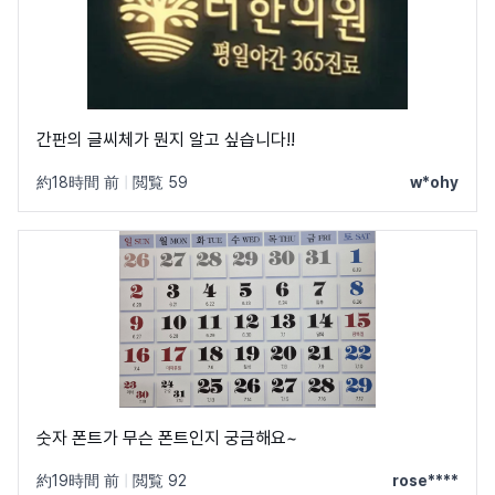
간판의 글씨체가 뭔지 알고 싶습니다!!
約18時間 前
|
閲覧 59
w*ohy
숫자 폰트가 무슨 폰트인지 궁금해요~
約19時間 前
|
閲覧 92
rose****