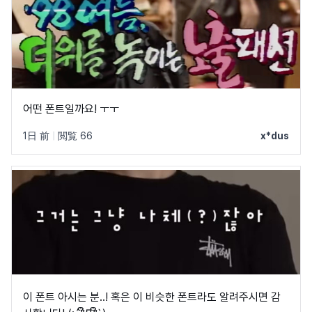
어떤 폰트일까요! ㅜㅜ
1日 前
|
閲覧 66
x*dus
이 폰트 아시는 분..! 혹은 이 비슷한 폰트라도 알려주시면 감