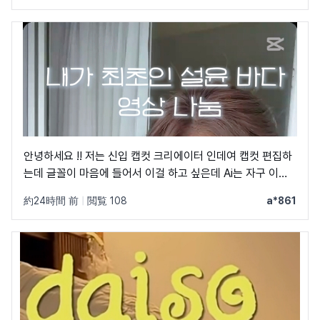
안녕하세요 !! 저는 신입 캡컷 크리에이터 인데여 캡컷 편집하
는데 글꼴이 마음에 들어서 이걸 하고 싶은데 Ai는 자구 이상
한 글꼴만 알려줘서 물어봐요 ㅠㅜ 제발 빨리 알려주세요 .. 저
約24時間 前
|
閲覧 108
a*861
이 글꼴 가지고싶어요 ㅠ ㅂ ㅠ