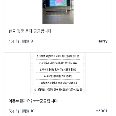
한글 영문 둘다 궁금합니다
4分 前
|
閲覧 9
Harry
이폰트뭘까요?ㅜㅜ궁금합니다
5分 前
|
閲覧 10
m*901