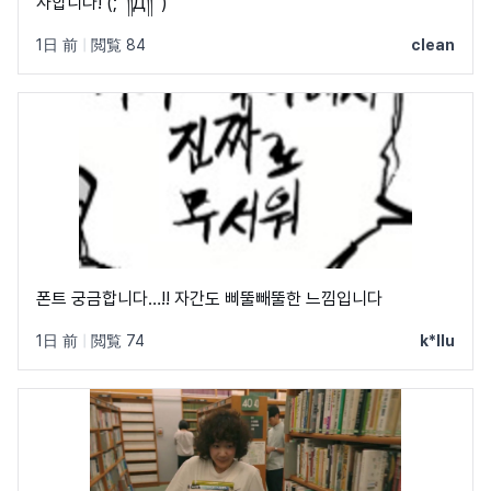
사합니다! (;´༎ຶД༎ຶ`)
1日 前
|
閲覧 84
clean
폰트 궁금합니다…!! 자간도 삐뚤빼뚤한 느낌입니다
1日 前
|
閲覧 74
k*llu