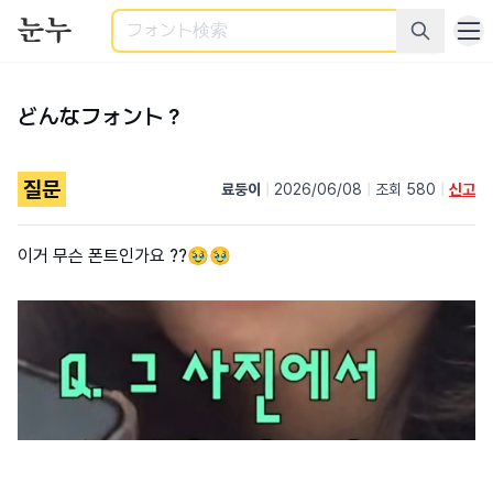
検索
どんなフォント？
질문
료둥이
|
2026/06/08
|
조회 580
|
신고
이거 무슨 폰트인가요 ??🥹🥹