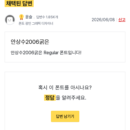
채택된 답변
윤슬
﹒
답변수 1.85K개
2026/06/08
|
신고
폰트 광인 그래픽 디자이너
안상수2006굵은
안상수2006굵은 Regular 폰트입니다!
혹시 이 폰트를 아시나요?
정답
을 알려주세요.
답변 남기기