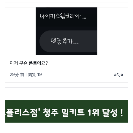
이거 무슨 폰트에요?
29分 前
|
閲覧 19
a*.jo