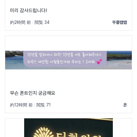
미리 감사드립니다!
約2時間 前
|
閲覧 34
뚜룹땝땝
무슨 폰트인지 궁금해요
約12時間 前
|
閲覧 71
온