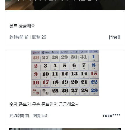
폰트 궁금해요
約1時間 前
|
閲覧 29
j*ne0
숫자 폰트가 무슨 폰트인지 궁금해요~
約2時間 前
|
閲覧 53
rose****