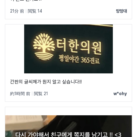
21分 前
|
閲覧 14
망망대
간판의 글씨체가 뭔지 알고 싶습니다!!
約1時間 前
|
閲覧 21
w*ohy