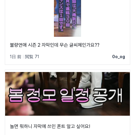
불량연애 시즌 2 자막인데 무슨 글씨체인가요??
1日 前
|
閲覧 71
0o_og
놀면 뭐하니 자막에 쓰인 폰트 알고 싶어요!