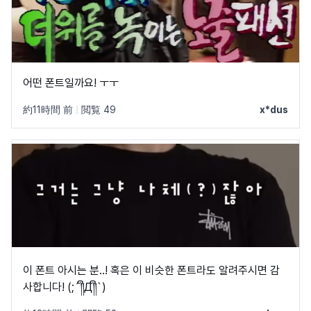
어떤 폰트일까요! ㅜㅜ
約11時間 前
|
閲覧 49
x*dus
이 폰트 아시는 분..! 혹은 이 비슷한 폰트라도 알려주시면 감
사합니다! (;´༎ຶД༎ຶ`)