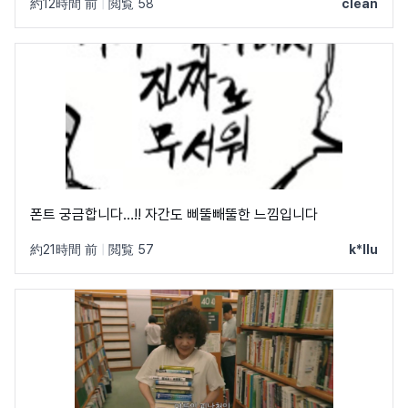
約12時間 前
|
閲覧 58
clean
폰트 궁금합니다…!! 자간도 삐뚤빼뚤한 느낌입니다
約21時間 前
|
閲覧 57
k*llu