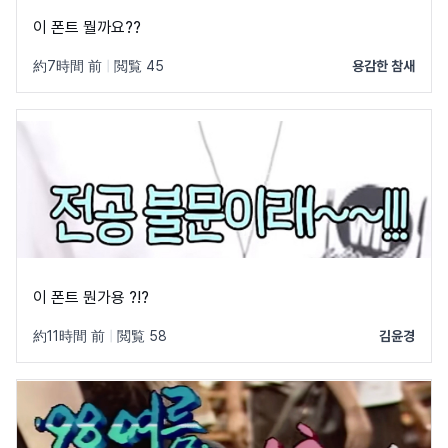
이 폰트 뭘까요??
約7時間 前
|
閲覧 45
용감한 참새
이 폰트 뭔가용 ?!?
約11時間 前
|
閲覧 58
김윤경