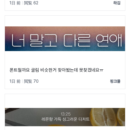
1日 前
|
閲覧 62
하김
폰트뭘까요 굴림 비슷한거 찾아봤는데 못찾겠네요ㅠ
1日 前
|
閲覧 70
핑크뮬