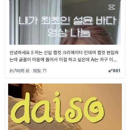
안녕하세요 !! 저는 신입 캡컷 크리에이터 인데여 캡컷 편집하
는데 글꼴이 마음에 들어서 이걸 하고 싶은데 Ai는 자구 이상
한 글꼴만 알려줘서 물어봐요 ㅠㅜ 제발 빨리 알려주세요 .. 저
約7時間 前
|
閲覧 71
a*861
이 글꼴 가지고싶어요 ㅠ ㅂ ㅠ