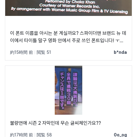
이 폰트 이름을 아시는 분 계실까요? 스파이더맨 브랜드 뉴 데
이에서 타이틀 말구 영화 안에서 주로 쓰인 폰트입니다! ㅜㅜ
크레딧이랑 지역 이름 자막에 쓰였었어요! C, Q가 정원에 가
約15時間 前
|
閲覧 51
b*nda
깝고 t가 유독 가로가 짧아서 예쁘더라구요
불량연애 시즌 2 자막인데 무슨 글씨체인가요??
約17時間 前
|
閲覧 58
0o_og