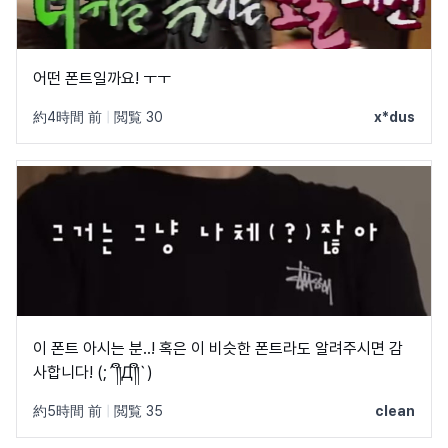
어떤 폰트일까요! ㅜㅜ
約4時間 前
|
閲覧 30
x*dus
이 폰트 아시는 분..! 혹은 이 비슷한 폰트라도 알려주시면 감
사합니다! (;´༎ຶД༎ຶ`)
約5時間 前
|
閲覧 35
clean