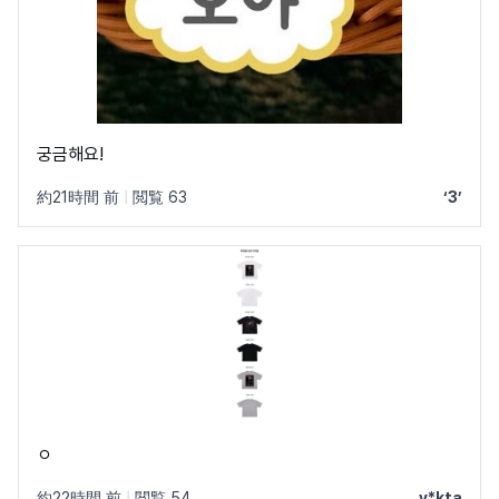
궁금해요!
約21時間 前
|
閲覧 63
‘3’
ㅇ
約22時間 前
|
閲覧 54
y*kta