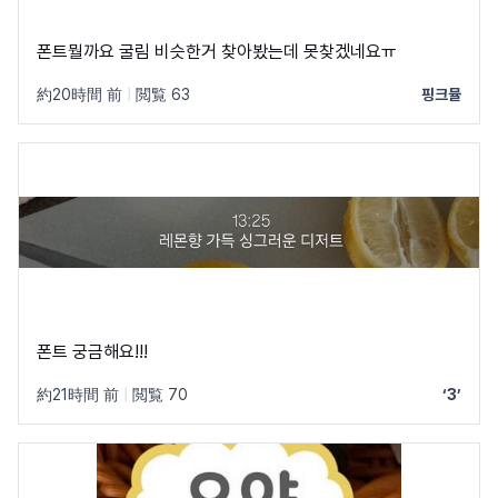
폰트뭘까요 굴림 비슷한거 찾아봤는데 못찾겠네요ㅠ
約20時間 前
|
閲覧 63
핑크뮬
폰트 궁금해요!!!
約21時間 前
|
閲覧 70
‘3’