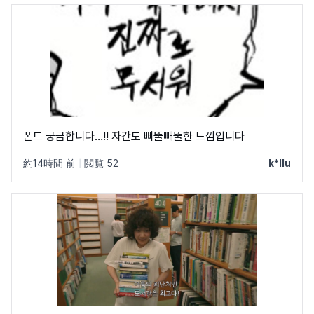
폰트 궁금합니다…!! 자간도 삐뚤빼뚤한 느낌입니다
約14時間 前
|
閲覧 52
k*llu