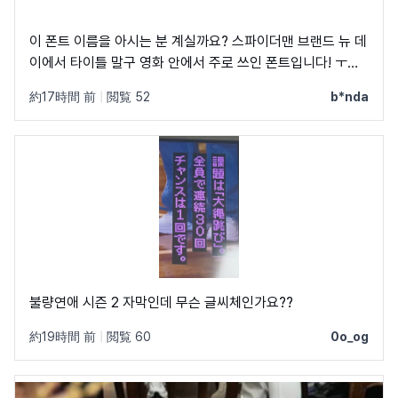
이 폰트 이름을 아시는 분 계실까요? 스파이더맨 브랜드 뉴 데
이에서 타이틀 말구 영화 안에서 주로 쓰인 폰트입니다! ㅜㅜ
크레딧이랑 지역 이름 자막에 쓰였었어요! C, Q가 정원에 가
約17時間 前
|
閲覧 52
b*nda
깝고 t가 유독 가로가 짧아서 예쁘더라구요
불량연애 시즌 2 자막인데 무슨 글씨체인가요??
約19時間 前
|
閲覧 60
0o_og