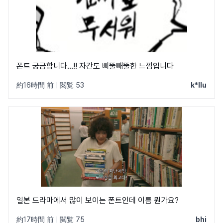
폰트 궁금합니다…!! 자간도 삐뚤빼뚤한 느낌입니다
約16時間 前
|
閲覧 53
k*llu
일본 드라마에서 많이 보이는 폰트인데 이름 뭔가요?
約17時間 前
|
閲覧 75
bhi