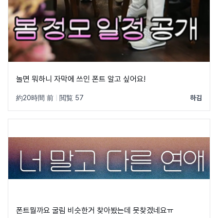
놀면 뭐하니 자막에 쓰인 폰트 알고 싶어요!
約20時間 前
|
閲覧 57
하김
폰트뭘까요 굴림 비슷한거 찾아봤는데 못찾겠네요ㅠ