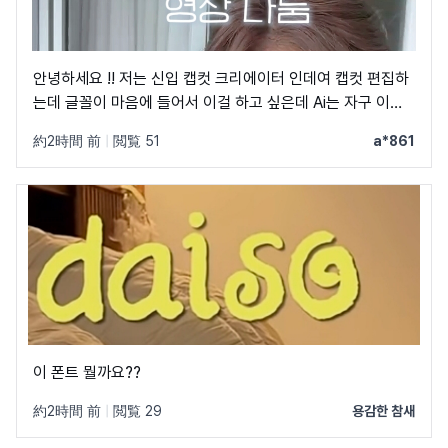
안녕하세요 !! 저는 신입 캡컷 크리에이터 인데여 캡컷 편집하
는데 글꼴이 마음에 들어서 이걸 하고 싶은데 Ai는 자구 이상
한 글꼴만 알려줘서 물어봐요 ㅠㅜ 제발 빨리 알려주세요 .. 저
約2時間 前
|
閲覧 51
a*861
이 글꼴 가지고싶어요 ㅠ ㅂ ㅠ
이 폰트 뭘까요??
約2時間 前
|
閲覧 29
용감한 참새