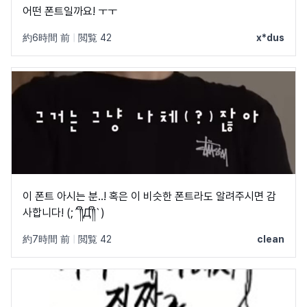
어떤 폰트일까요! ㅜㅜ
約6時間 前
|
閲覧 42
x*dus
이 폰트 아시는 분..! 혹은 이 비슷한 폰트라도 알려주시면 감
사합니다! (;´༎ຶД༎ຶ`)
約7時間 前
|
閲覧 42
clean