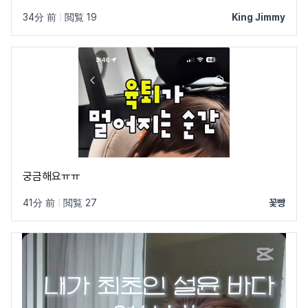
34分 前
|
閲覧 19
King Jimmy
궁금해요ㅠㅠ
41分 前
|
閲覧 27
꽃빵