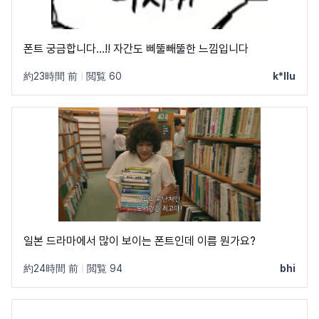
폰트 궁금합니다…!! 자간도 삐뚤빼뚤한 느낌입니다
約23時間 前
|
閲覧 60
k*llu
일본 드라마에서 많이 보이는 폰트인데 이름 뭔가요?
約24時間 前
|
閲覧 94
bhi