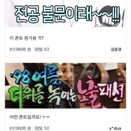
이 폰트 뭔가용 ?!?
約13時間 前
|
閲覧 63
김윤경
어떤 폰트일까요! ㅜㅜ
約13時間 前
|
閲覧 50
x*dus