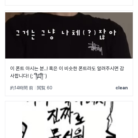
이 폰트 아시는 분..! 혹은 이 비슷한 폰트라도 알려주시면 감
사합니다! (;´༎ຶД༎ຶ`)
約14時間 前
|
閲覧 60
clean