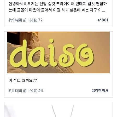
안녕하세요 !! 저는 신입 캡컷 크리에이터 인데여 캡컷 편집하
는데 글꼴이 마음에 들어서 이걸 하고 싶은데 Ai는 자구 이상
한 글꼴만 알려줘서 물어봐요 ㅠㅜ 제발 빨리 알려주세요 .. 저
約9時間 前
|
閲覧 72
a*861
이 글꼴 가지고싶어요 ㅠ ㅂ ㅠ
이 폰트 뭘까요??
約9時間 前
|
閲覧 46
용감한 참새