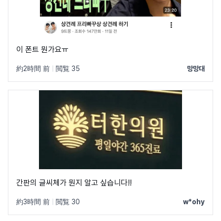
이 폰트 뭔가요ㅠ
約2時間 前
|
閲覧 35
망망대
간판의 글씨체가 뭔지 알고 싶습니다!!
約3時間 前
|
閲覧 30
w*ohy