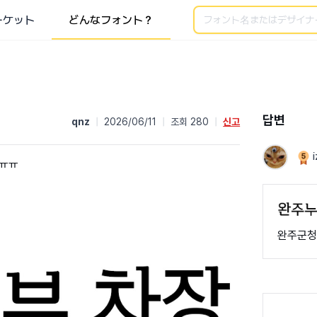
検索
ーケット
どんなフォント？
답변
qnz
|
2026/06/11
|
조회 280
|
신고
i
ㅠㅠㅠ
완주군청