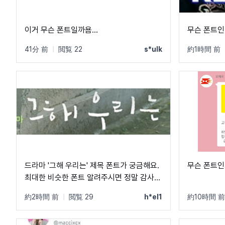
이거 무슨 폰트일까욤...
무슨 폰트인
41分 前
|
閲覧 22
s*ulk
約1時間 前
드라마 '그해 우리는' 제목 폰트가 궁금해요.
무슨 폰트인
최대한 비슷한 폰트 알려주시면 정말 감사하
겠습니다.
約2時間 前
|
閲覧 29
h*el1
約10時間 前