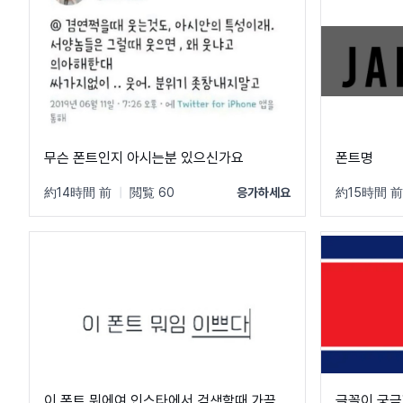
무슨 폰트인지 아시는분 있으신가요
폰트명
約14時間 前
|
閲覧 60
응가하세요
約15時間 前
이 폰트 뭐에여 인스타에서 검색할때 가끔
글꼴이 궁