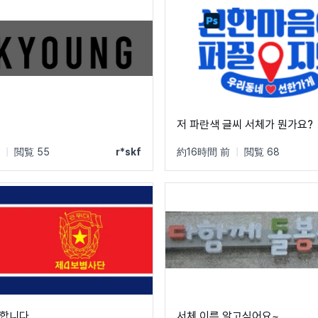
저 파란색 글씨 서체가 뭔가요?
|
閲覧 55
r*skf
約16時間 前
|
閲覧 68
금합니다
서체 이름 알고싶어요~