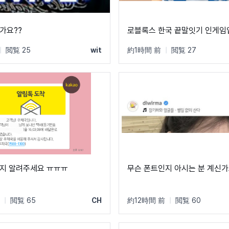
가요??
로블록스 한국 끝말잇기 인게임
|
閲覧 25
wit
約1時間 前
|
閲覧 27
지 알려주세요 ㅠㅠㅠ
무슨 폰트인지 아시는 분 계신가
|
閲覧 65
CH
約12時間 前
|
閲覧 60