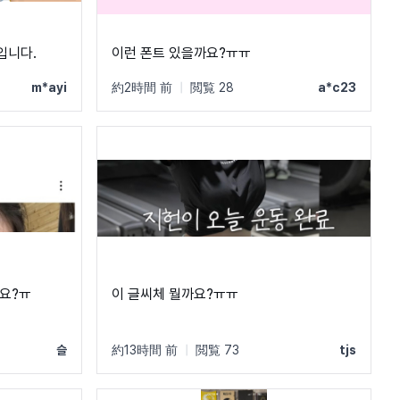
입니다.
이런 폰트 있을까요?ㅠㅠ
m*ayi
約2時間 前
|
閲覧 28
a*c23
요?ㅠ
이 글씨체 뭘까요?ㅠㅠ
슬
約13時間 前
|
閲覧 73
tjs