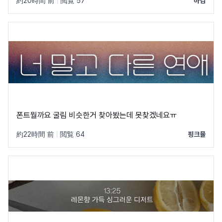
約20時間 前
|
閲覧 57
하김
폰트뭘까요 굴림 비슷한거 찾아봤는데 못찾겠네요ㅠ
約22時間 前
|
閲覧 64
핑크뮬