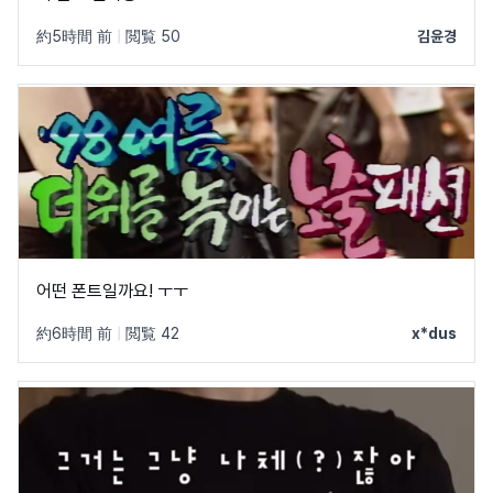
約5時間 前
|
閲覧 50
김윤경
어떤 폰트일까요! ㅜㅜ
約6時間 前
|
閲覧 42
x*dus