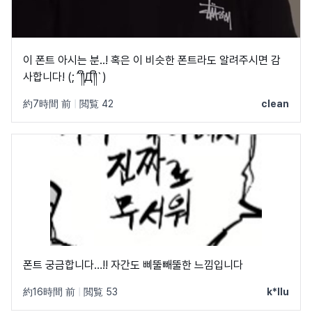
이 폰트 아시는 분..! 혹은 이 비슷한 폰트라도 알려주시면 감
사합니다! (;´༎ຶД༎ຶ`)
約7時間 前
|
閲覧 42
clean
폰트 궁금합니다…!! 자간도 삐뚤빼뚤한 느낌입니다
約16時間 前
|
閲覧 53
k*llu