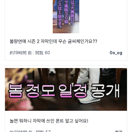
불량연애 시즌 2 자막인데 무슨 글씨체인가요??
約19時間 前
|
閲覧 60
0o_og
놀면 뭐하니 자막에 쓰인 폰트 알고 싶어요!