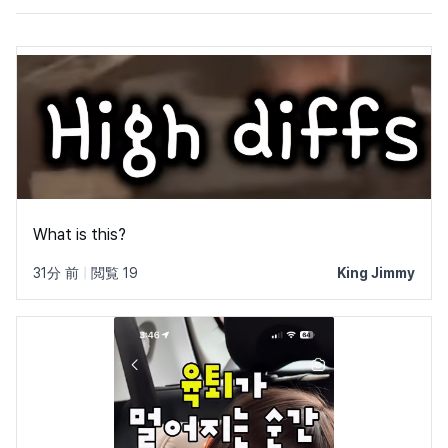
What is this?
31分 前
|
閲覧 19
King Jimmy