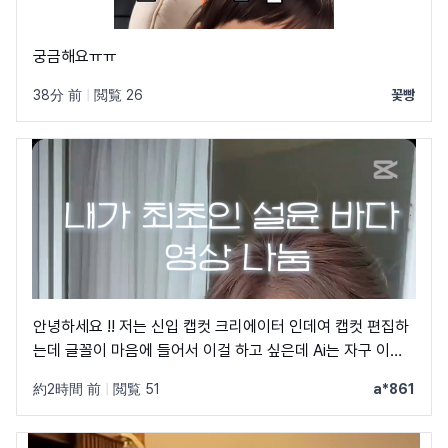
궁금해요ㅠㅠ
38分 前
|
閲覧 26
꽃빵
안녕하세요 !! 저는 신입 캡컷 크리에이터 인데여 캡컷 편집하
는데 글꼴이 마음에 들어서 이걸 하고 싶은데 Ai는 자구 이상
한 글꼴만 알려줘서 물어봐요 ㅠㅜ 제발 빨리 알려주세요 .. 저
約2時間 前
|
閲覧 51
a*861
이 글꼴 가지고싶어요 ㅠ ㅂ ㅠ