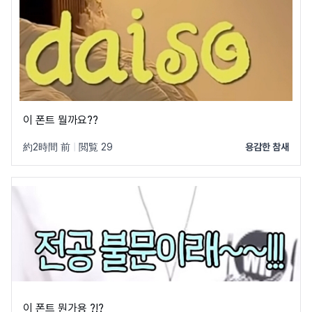
이 폰트 뭘까요??
約2時間 前
|
閲覧 29
용감한 참새
이 폰트 뭔가용 ?!?