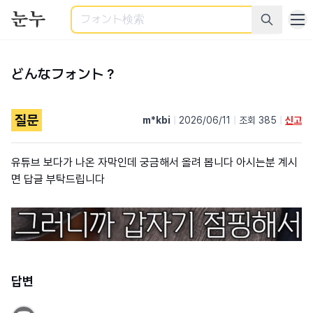
検索
どんなフォント？
질문
m*kbi
|
2026/06/11
|
조회 385
|
신고
유튜브 보다가 나온 자막인데 궁금해서 올려 봅니다 아시는분 계시
면 답글 부탁드립니다
답변