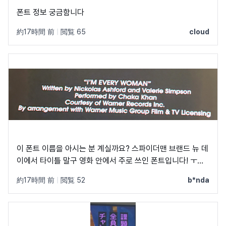
폰트 정보 궁금함니다
約17時間 前
|
閲覧 65
cloud
이 폰트 이름을 아시는 분 계실까요? 스파이더맨 브랜드 뉴 데
이에서 타이틀 말구 영화 안에서 주로 쓰인 폰트입니다! ㅜㅜ
크레딧이랑 지역 이름 자막에 쓰였었어요! C, Q가 정원에 가
約17時間 前
|
閲覧 52
b*nda
깝고 t가 유독 가로가 짧아서 예쁘더라구요