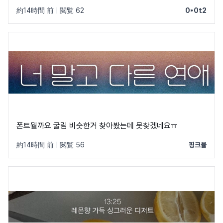
約14時間 前
|
閲覧 62
0*0t2
폰트뭘까요 굴림 비슷한거 찾아봤는데 못찾겠네요ㅠ
約14時間 前
|
閲覧 56
핑크뮬