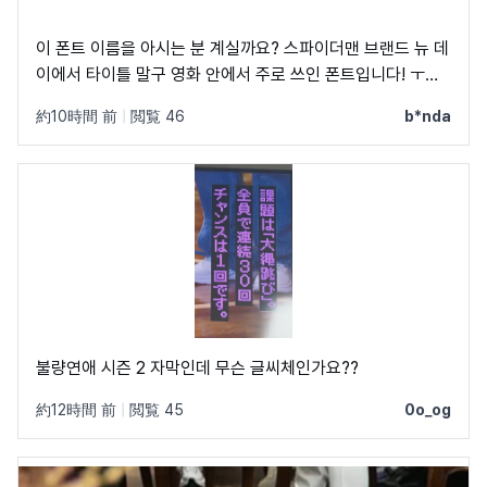
이 폰트 이름을 아시는 분 계실까요? 스파이더맨 브랜드 뉴 데
이에서 타이틀 말구 영화 안에서 주로 쓰인 폰트입니다! ㅜㅜ
크레딧이랑 지역 이름 자막에 쓰였었어요! C, Q가 정원에 가
約10時間 前
|
閲覧 46
b*nda
깝고 t가 유독 가로가 짧아서 예쁘더라구요
불량연애 시즌 2 자막인데 무슨 글씨체인가요??
約12時間 前
|
閲覧 45
0o_og