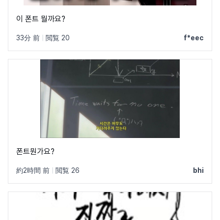
이 폰트 뭘까요?
33分 前
|
閲覧 20
f*eec
폰트뭔가요?
約2時間 前
|
閲覧 26
bhi