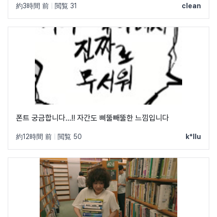
約3時間 前
|
閲覧 31
clean
폰트 궁금합니다…!! 자간도 삐뚤빼뚤한 느낌입니다
約12時間 前
|
閲覧 50
k*llu