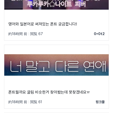
영어와 일본어로 써져있는 폰트 궁금합니다!
約18時間 前
|
閲覧 67
0*0t2
폰트뭘까요 굴림 비슷한거 찾아봤는데 못찾겠네요ㅠ
約18時間 前
|
閲覧 61
핑크뮬