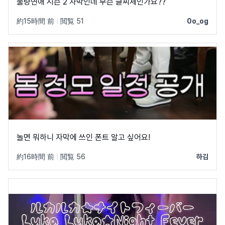
불량연애 시즌 2 자막인데 무슨 글씨체인가요??
約15時間 前
|
閲覧 51
0o_og
놀면 뭐하니 자막에 쓰인 폰트 알고 싶어요!
約16時間 前
|
閲覧 56
하김