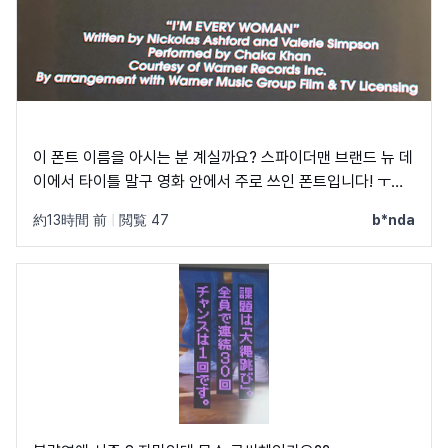
이 폰트 이름을 아시는 분 계실까요? 스파이더맨 브랜드 뉴 데
이에서 타이틀 말구 영화 안에서 주로 쓰인 폰트입니다! ㅜㅜ
크레딧이랑 지역 이름 자막에 쓰였었어요! C, Q가 정원에 가
約13時間 前
|
閲覧 47
b*nda
깝고 t가 유독 가로가 짧아서 예쁘더라구요