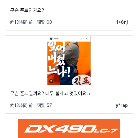
무슨 폰트인가요?
約13時間 前
|
閲覧 60
1*6nj
무슨 폰트일까요? 너무 힘차고 멋있어요ㅠ
約13時間 前
|
閲覧 57
y*rap