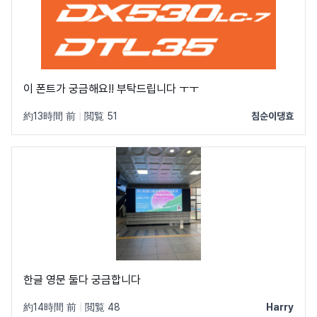
이 폰트가 궁금해요!! 부탁드립니다 ㅜㅜ
約13時間 前
|
閲覧 51
침순이댕효
한글 영문 둘다 궁금합니다
約14時間 前
|
閲覧 48
Harry