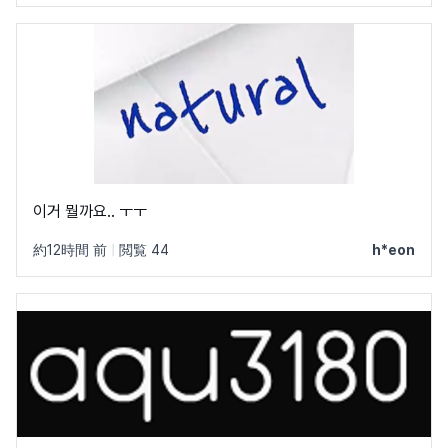
이거 뭘까요.. ㅜㅜ
約12時間 前
|
閲覧 44
h*eon