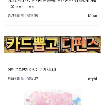
엔시티위시 요이돈 앨범 커버인데 무슨 폰트길래 이렇게 귀엽
나요 ㅠㅠㅠㅠㅠㅠ
約7時間 前
|
閲覧 36
k*ngr
어떤 폰트인지 아시는분 계시나요
約8時間 前
|
閲覧 37
n*yh1