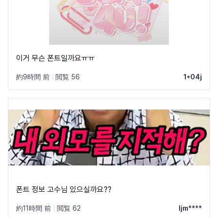
이거 무슨 폰트일까요ㅠㅠ
約9時間 前
|
閲覧 56
1*04j
폰트 정보 고수님 있으실까요??
約11時間 前
|
閲覧 62
ljm****