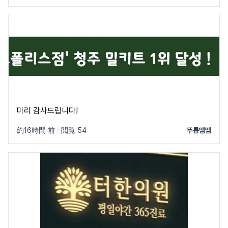
미리 감사드립니다!
約16時間 前
|
閲覧 54
뚜룹땝땝