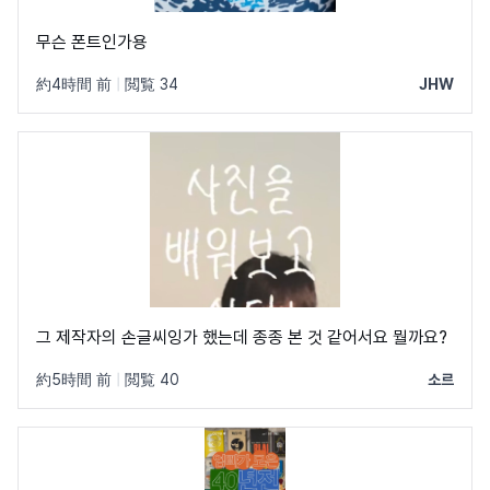
무슨 폰트인가용
約4時間 前
|
閲覧 34
JHW
그 제작자의 손글씨잉가 했는데 종종 본 것 같어서요 뭘까요?
約5時間 前
|
閲覧 40
소르