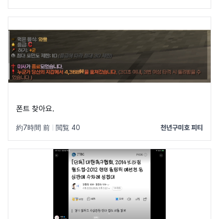
폰트 찾아요.
約7時間 前
|
閲覧 40
천년구미호 피티