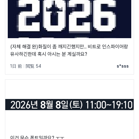
(자체 해결 완)화질이 좀 깨지긴했지만.. 비트로 인스파이어랑
유사하긴한데 혹시 아시는 분 계실까요?
1日 前
|
閲覧 54
s*sss
이건 무슨 폰트일까요? ㅜㅜ