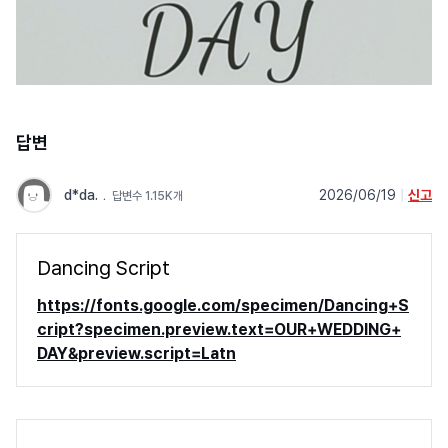
답변
d*da.
﹒
2026/06/19
|
신고
답변수 1.15K개
Dancing Script
https://fonts.google.com/specimen/Dancing+S
cript?specimen.preview.text=OUR+WEDDING+
DAY&preview.script=Latn