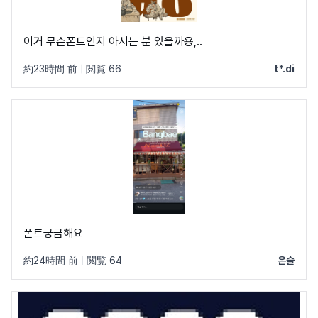
이거 무슨폰트인지 아시는 분 있을까용,..
約23時間 前
|
閲覧 66
t*.di
폰트궁금해요
約24時間 前
|
閲覧 64
은슬