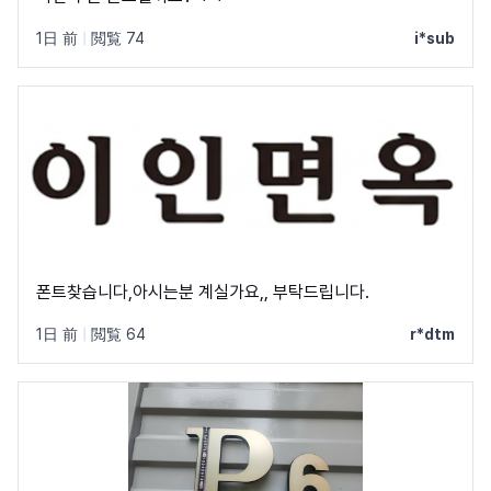
1日 前
|
閲覧 74
i*sub
폰트찾습니다,아시는분 계실가요,, 부탁드립니다.
1日 前
|
閲覧 64
r*dtm