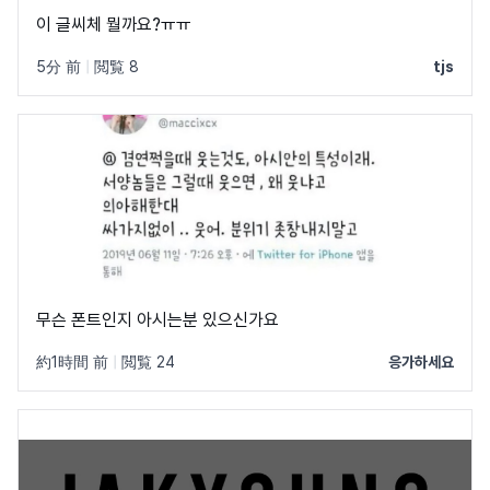
이 글씨체 뭘까요?ㅠㅠ
5分 前
|
閲覧 8
tjs
무슨 폰트인지 아시는분 있으신가요
約1時間 前
|
閲覧 24
응가하세요