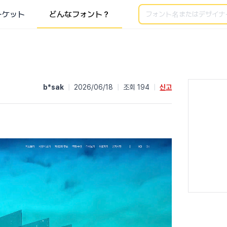
検索
ーケット
どんなフォント？
b*sak
|
2026/06/18
|
조회 194
|
신고