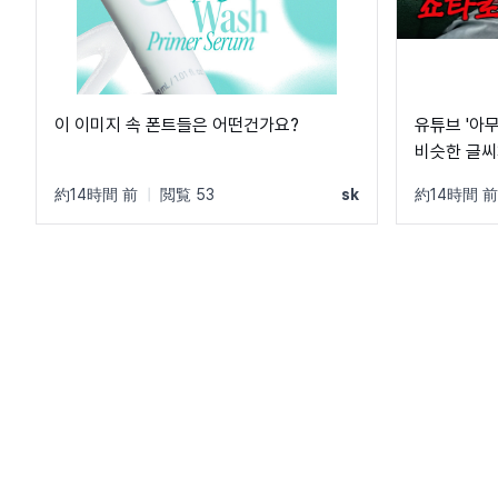
이 이미지 속 폰트들은 어떤건가요?
유튜브 '아
비슷한 글씨
트는 못 찾
約14時間 前
|
閲覧 53
sk
約14時間 前