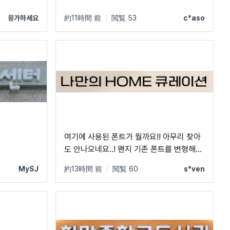
응가하세요
約11時間 前
|
閲覧 53
c*aso
여기에 사용된 폰트가 뭘까요!! 아무리 찾아
도 안나오네요..! 왠지 기존 폰트를 변형해서
사용한 것 같기도 한데!! 고수분들 부탁드립
MySJ
約13時間 前
|
閲覧 60
s*ven
니다!