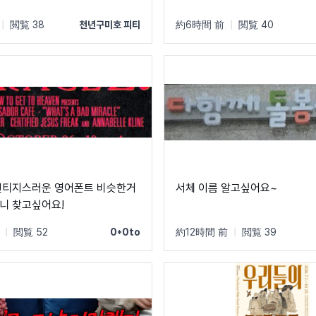
|
閲覧 38
천년구미호 피티
約6時間 前
|
閲覧 40
빈티지스러운 영어폰트 비슷한거
서체 이름 알고싶어요~
니 찾고싶어요!
|
閲覧 52
0*0to
約12時間 前
|
閲覧 39