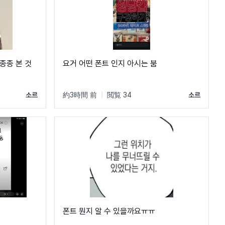
종종 본 것
요거 어떤 폰트 인지 아시는 붐
소르
約3時間 前
|
閲覧 34
소르
폰트 뭔지 알 수 있을까요ㅠㅠ