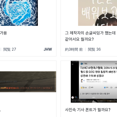
인가용
그 제작자의 손글씨잉가 했는데 
같어서요 뭘까요?
|
閲覧 27
JHW
約3時間 前
|
閲覧 36
.
사진속 기사 폰트가 뭘까요?