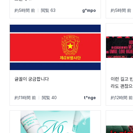
約5時間 前
|
閲覧 63
g*mpo
約5時間 前
글꼴이 궁금합니다
이런 길고 
라도 괜찮으
約11時間 前
|
閲覧 40
t*nge
約12時間 前