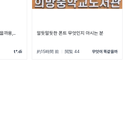
까용,..
알듯말듯한 폰트 무엇인지 아시는 분
t*.di
約15時間 前
|
閲覧 44
무엇이 똑같을까