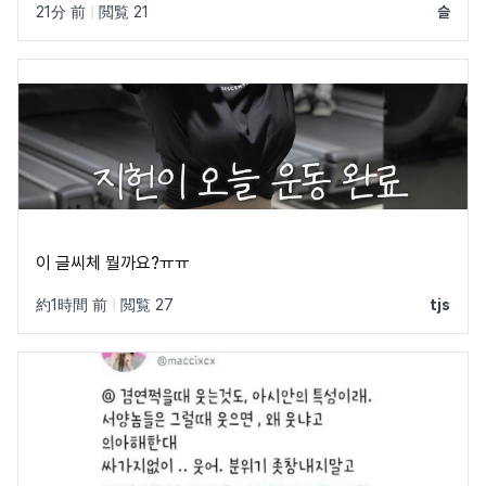
21分 前
|
閲覧 21
슬
이 글씨체 뭘까요?ㅠㅠ
約1時間 前
|
閲覧 27
tjs