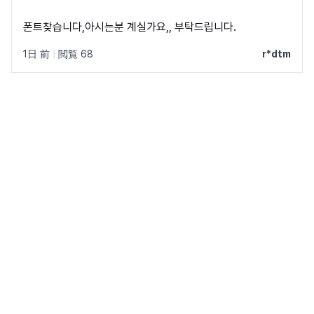
폰트찾습니다,아시는분 계실가요,, 부탁드립니다.
1日 前
|
閲覧 68
r*dtm