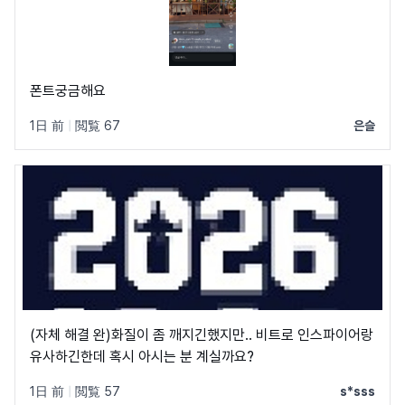
폰트궁금해요
1日 前
|
閲覧 67
은슬
(자체 해결 완)화질이 좀 깨지긴했지만.. 비트로 인스파이어랑
유사하긴한데 혹시 아시는 분 계실까요?
1日 前
|
閲覧 57
s*sss