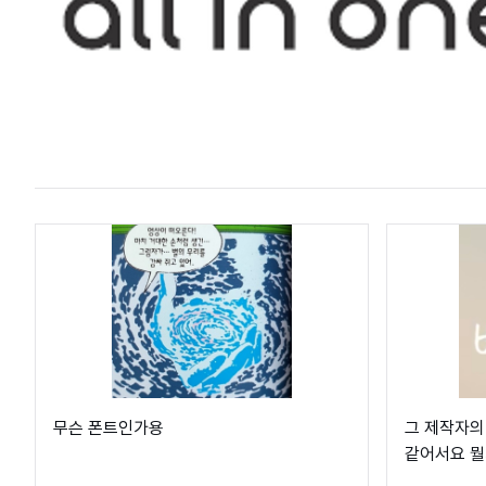
무슨 폰트인가용
그 제작자의
같어서요 뭘