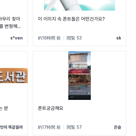
 아무리 찾아
이 이미지 속 폰트들은 어떤건가요?
트를 변형해서
분들 부탁드립
s*ven
約16時間 前
|
閲覧 53
sk
는 분
폰트궁금해요
엇이 똑같을까
約17時間 前
|
閲覧 57
은슬