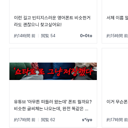
이런 길고 빈티지스러운 영어폰트 비슷한거
서체 이름 
라도 괜찮으니 찾고싶어요!
約14時間 前
|
閲覧 54
0*0to
約15時間 前
유튜브 '아무튼 떠들러 왔는데' 폰트 뭘까요?
이거 무슨폰
비슷한 글씨체는 나오는데, 완전 똑같은 폰
트는 못 찾겠네요 ㅠㅠ
約17時間 前
|
閲覧 62
s*iyo
約17時間 前