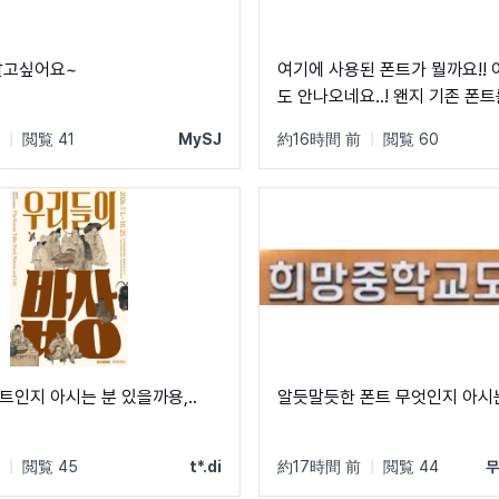
알고싶어요~
여기에 사용된 폰트가 뭘까요!!
도 안나오네요..! 왠지 기존 폰
사용한 것 같기도 한데!! 고수
|
閲覧 41
MySJ
約16時間 前
|
閲覧 60
니다!
트인지 아시는 분 있을까용,..
알듯말듯한 폰트 무엇인지 아시
|
閲覧 45
t*.di
約17時間 前
|
閲覧 44
무