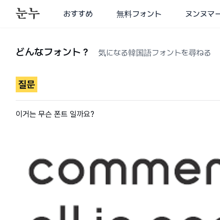
おすすめ
無料フォント
ヌンヌマ
どんなフォント？
気になる韓国語フォントを尋ねる
질문
이거는 무슨 폰트 일까요?