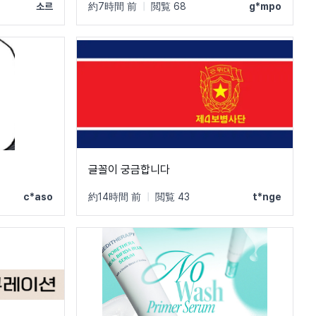
소르
約7時間 前
|
閲覧 68
g*mpo
글꼴이 궁금합니다
c*aso
約14時間 前
|
閲覧 43
t*nge