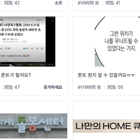
|
閲覧 42
소르
約6時間 前
|
閲覧 41
 폰트가 뭘까요?
폰트 뭔지 알 수 있을까요ㅠㅠ
|
閲覧 47
응가하세요
約14時間 前
|
閲覧 56