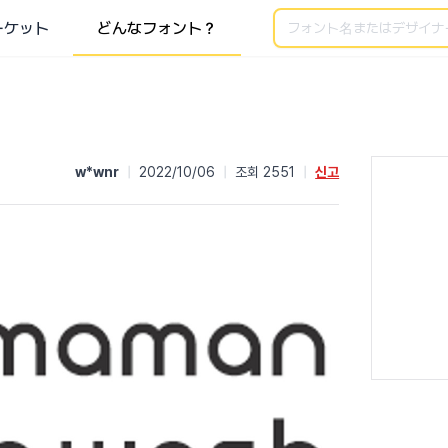
検索
ーケット
どんなフォント？
w*wnr
|
2022/10/06
|
조회 2551
|
신고